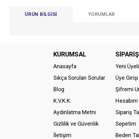
ÜRÜN BILGISI
YORUMLAR
Bu ürünün fiyat bilgisi, resim, ürün açıklamalarında ve diğer konular
Görüş ve önerileriniz için teşekkür ederiz.
KURUMSAL
SİPARİŞ
Anasayfa
Yeni Üyel
Ürün resmi kalitesiz, bozuk veya görüntülenemiyor.
Ürün açıklamasında eksik bilgiler bulunuyor.
Sıkça Sorulan Sorular
Üye Girişi
Ürün bilgilerinde hatalar bulunuyor.
Blog
Şifremi 
Ürün fiyatı diğer sitelerden daha pahalı.
K.V.K.K.
Hesabım
Bu ürüne benzer farklı alternatifler olmalı.
Aydınlatma Metni
Sipariş T
Gizlilik ve Güvenlik
Sepetim
İletişim
Beden Ta