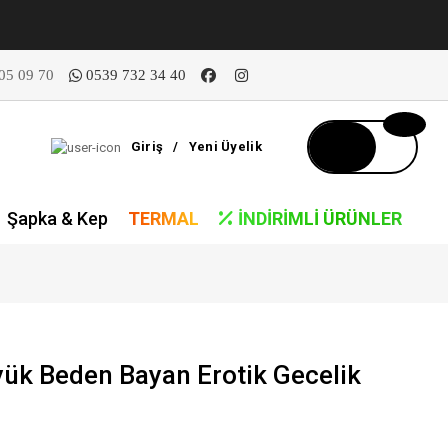
05 09 70
0539 732 34 40
Giriş
/
Yeni Üyelik
Şapka & Kep
TERMAL
İNDIRIMLI ÜRÜNLER
yük Beden Bayan Erotik Gecelik