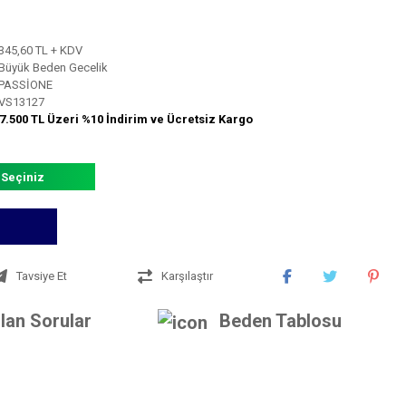
345,60 TL + KDV
Büyük Beden Gecelik
PASSİONE
VS13127
7.500 TL Üzeri %10 İndirim ve Ücretsiz Kargo
 Seçiniz
Tavsiye Et
Karşılaştır
lan Sorular
Beden Tablosu