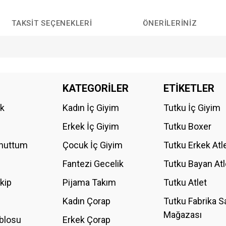
TAKSIT SEÇENEKLERI
ÖNERILERINIZ
da yetersiz gördüğünüz noktaları öneri formunu kullanarak tarafımıza iletebilirs
KATEGORİLER
ETİKETLER
Bu ürüne ilk yorumu siz yapın!
ik
Kadın İç Giyim
Tutku İç Giyim
YORUM YAZ
Erkek İç Giyim
Tutku Boxer
Unuttum
Çocuk İç Giyim
Tutku Erkek Atl
Fantezi Gecelik
Tutku Bayan Atl
akip
Pijama Takım
Tutku Atlet
Kadın Çorap
Tutku Fabrika S
Mağazası
blosu
Erkek Çorap