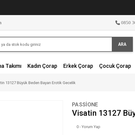
m
0850 3
ARA
ma Takımı
Kadın Çorap
Erkek Çorap
Çocuk Çorap
tin 13127 Büyük Beden Bayan Erotik Gecelik
PASSİONE
Visatin 13127 Bü
0 - Yorum Yap