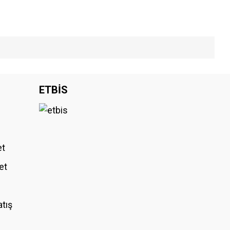
iniz.
ETBİS
et
et
atış