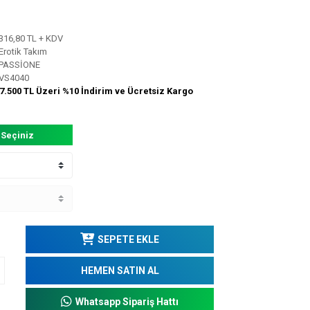
316,80 TL + KDV
Erotik Takım
PASSİONE
VS4040
7.500 TL Üzeri %10 İndirim ve Ücretsiz Kargo
 Seçiniz
SEPETE EKLE
HEMEN SATIN AL
Whatsapp Sipariş Hattı