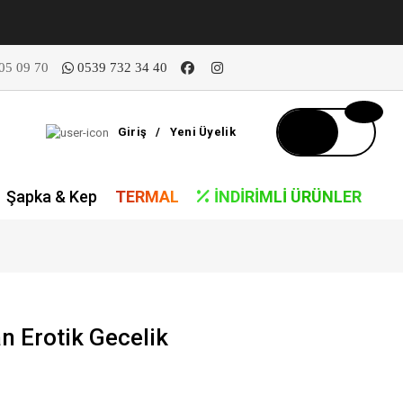
05 09 70
0539 732 34 40
Giriş
/
Yeni Üyelik
Şapka & Kep
TERMAL
İNDIRIMLI ÜRÜNLER
n Erotik Gecelik