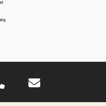
et
atış