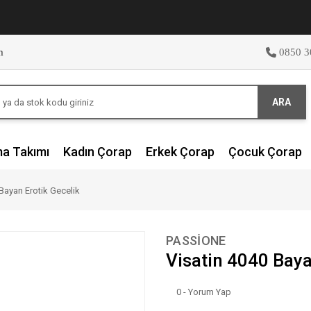
m
0850 3
ARA
ma Takımı
Kadın Çorap
Erkek Çorap
Çocuk Çorap
Bayan Erotik Gecelik
PASSİONE
Visatin 4040 Baya
0 - Yorum Yap