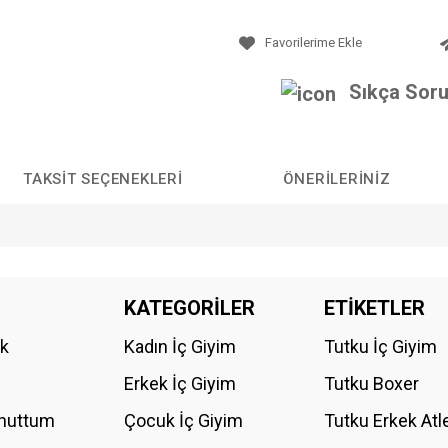
Sıkça Soru
TAKSIT SEÇENEKLERI
ÖNERILERINIZ
da yetersiz gördüğünüz noktaları öneri formunu kullanarak tarafımıza iletebilirs
KATEGORİLER
ETİKETLER
Bu ürüne ilk yorumu siz yapın!
ik
Kadın İç Giyim
Tutku İç Giyim
YORUM YAZ
Erkek İç Giyim
Tutku Boxer
Unuttum
Çocuk İç Giyim
Tutku Erkek Atl