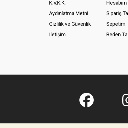
K.V.K.K.
Hesabım
Bu ürüne benzer farklı alternatifler olmalı.
Aydınlatma Metni
Sipariş T
Gizlilik ve Güvenlik
Sepetim
İletişim
Beden Ta