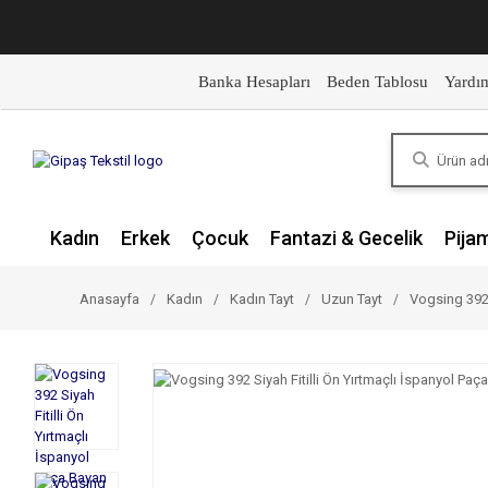
Banka Hesapları
Beden Tablosu
Yardı
Kadın
Erkek
Çocuk
Fantazi & Gecelik
Pija
Anasayfa
Kadın
Kadın Tayt
Uzun Tayt
Vogsing 392 