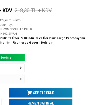
+ KDV
218,30 TL + KDV
174,64 TL + KDV
Uzun Tayt
SEZON SONU ÜRÜNLER
İN392-SİYAH
7.500 TL Üzeri %10 İndirim ve Ücretsiz Kargo Promosyonu
İndirimli Ürünlerde Geçerli Değildir.
 Seçiniz
SEPETE EKLE
HEMEN SATIN AL