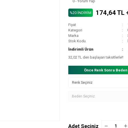
0 - Yorum Yap
174,64 TL 
%20 İNDİRİM
Fiyat
Kategori
Marka
Stok Kodu
İndirimli Ürün
32,02 TL den başlayan taksitlerle!!
Önce Renk Sonra Beden
Adet Seçiniz