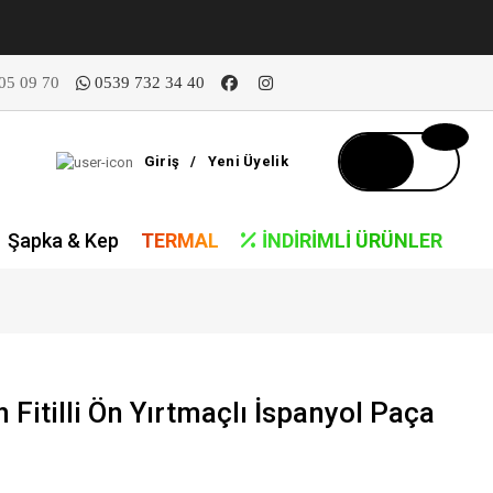
05 09 70
0539 732 34 40
Giriş
/
Yeni Üyelik
Şapka & Kep
TERMAL
İNDIRIMLI ÜRÜNLER
 Fitilli Ön Yırtmaçlı İspanyol Paça