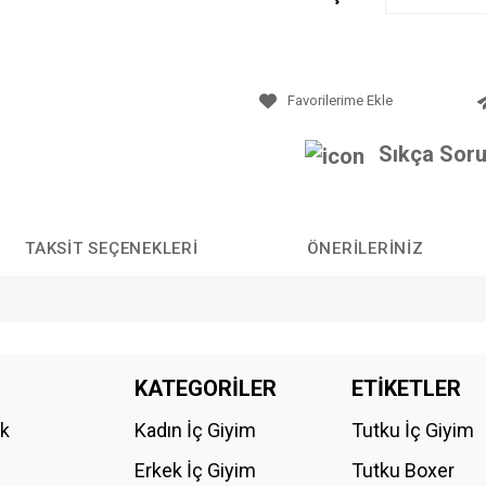
Sıkça Soru
TAKSIT SEÇENEKLERI
ÖNERILERINIZ
da yetersiz gördüğünüz noktaları öneri formunu kullanarak tarafımıza iletebilirs
KATEGORİLER
ETİKETLER
Bu ürüne ilk yorumu siz yapın!
ik
Kadın İç Giyim
Tutku İç Giyim
YORUM YAZ
Erkek İç Giyim
Tutku Boxer