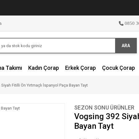
m
0850 3
ARA
ma Takımı
Kadın Çorap
Erkek Çorap
Çocuk Çorap
Siyah Fitilli Ön Yırtmaçlı İspanyol Paça Bayan Tayt
SEZON SONU ÜRÜNLER
Vogsing 392 Siyah
Bayan Tayt