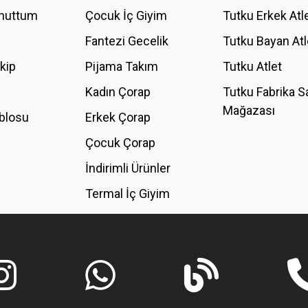
Unuttum
Çocuk İç Giyim
Tutku Erkek Atl
Fantezi Gecelik
Tutku Bayan Atl
akip
Pijama Takım
Tutku Atlet
Kadın Çorap
Tutku Fabrika S
Mağazası
blosu
Erkek Çorap
GÖNDER
Çocuk Çorap
İndirimli Ürünler
Termal İç Giyim