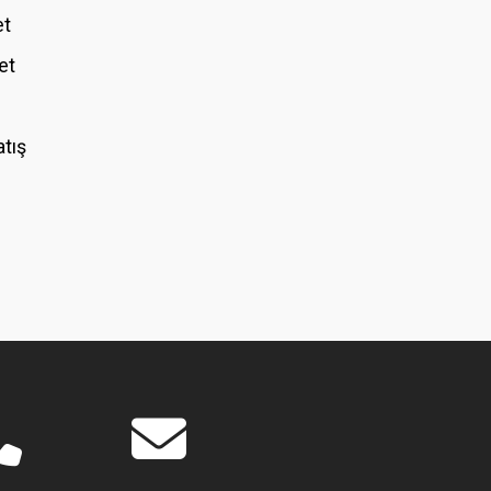
et
et
atış