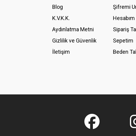
Ürün bilgilerinde hatalar bulunuyor.
Blog
Şifremi 
Ürün fiyatı diğer sitelerden daha pahalı.
K.V.K.K.
Hesabım
Bu ürüne benzer farklı alternatifler olmalı.
Aydınlatma Metni
Sipariş T
Gizlilik ve Güvenlik
Sepetim
İletişim
Beden Ta