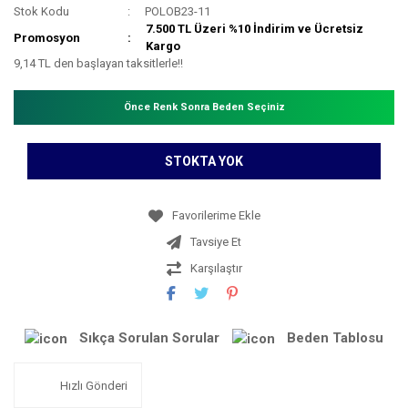
Stok Kodu
POLOB23-11
7.500 TL Üzeri %10 İndirim ve Ücretsiz
Promosyon
Kargo
9,14 TL den başlayan taksitlerle!!
Önce Renk Sonra Beden Seçiniz
STOKTA YOK
Tavsiye Et
Karşılaştır
Sıkça Sorulan Sorular
Beden Tablosu
Hızlı Gönderi