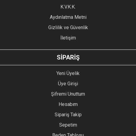
Ürün fiyatı diğer sitelerden daha pahalı.
K.V.K.K.
Bu ürüne benzer farklı alternatifler olmalı.
Aydınlatma Metni
Gizlilik ve Güvenlik
İletişim
GÖNDER
SİPARİŞ
Yeni Üyelik
Üye Girişi
Şifremi Unuttum
Hesabım
Sipariş Takip
Sepetim
Beden Tablosu