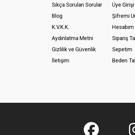
Ürün açıklamasında eksik bilgiler bulunuyor.
Sıkça Sorulan Sorular
Üye Girişi
Ürün bilgilerinde hatalar bulunuyor.
Blog
Şifremi 
Ürün fiyatı diğer sitelerden daha pahalı.
K.V.K.K.
Hesabım
Bu ürüne benzer farklı alternatifler olmalı.
Aydınlatma Metni
Sipariş T
Gizlilik ve Güvenlik
Sepetim
İletişim
Beden Ta