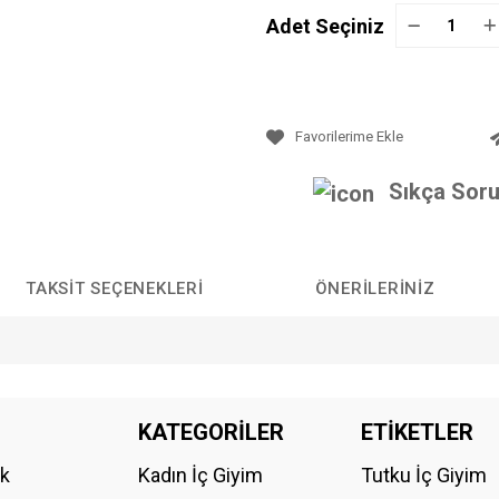
Adet Seçiniz
Sıkça Soru
TAKSIT SEÇENEKLERI
ÖNERILERINIZ
da yetersiz gördüğünüz noktaları öneri formunu kullanarak tarafımıza iletebilirs
KATEGORİLER
ETİKETLER
Bu ürüne ilk yorumu siz yapın!
ik
Kadın İç Giyim
Tutku İç Giyim
YORUM YAZ