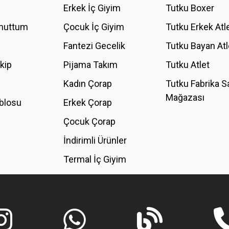
Erkek İç Giyim
Tutku Boxer
Unuttum
Çocuk İç Giyim
Tutku Erkek Atl
Fantezi Gecelik
Tutku Bayan Atl
akip
Pijama Takım
Tutku Atlet
Kadın Çorap
Tutku Fabrika S
Mağazası
blosu
Erkek Çorap
GÖNDER
Çocuk Çorap
İndirimli Ürünler
Termal İç Giyim