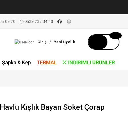
05 09 70
0539 732 34 40
Giriş
/
Yeni Üyelik
Şapka & Kep
TERMAL
İNDIRIMLI ÜRÜNLER
Havlu Kışlık Bayan Soket Çorap