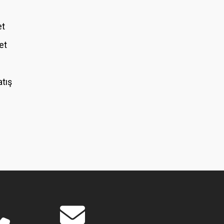
et
et
atış