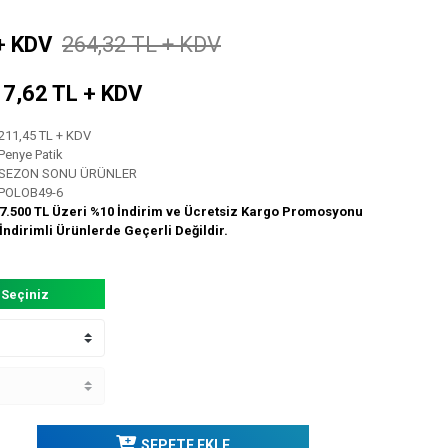
+ KDV
264,32 TL + KDV
 17,62 TL + KDV
211,45 TL + KDV
Penye Patik
SEZON SONU ÜRÜNLER
POLOB49-6
7.500 TL Üzeri %10 İndirim ve Ücretsiz Kargo Promosyonu
İndirimli Ürünlerde Geçerli Değildir.
 Seçiniz
SEPETE EKLE