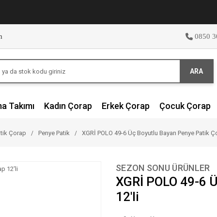
m
0850 3
ARA
ma Takımı
Kadın Çorap
Erkek Çorap
Çocuk Çorap
tik Çorap
Penye Patik
XGRİ POLO 49-6 Üç Boyutlu Bayan Penye Patik Ço
SEZON SONU ÜRÜNLER
XGRİ POLO 49-6 Ü
12'li