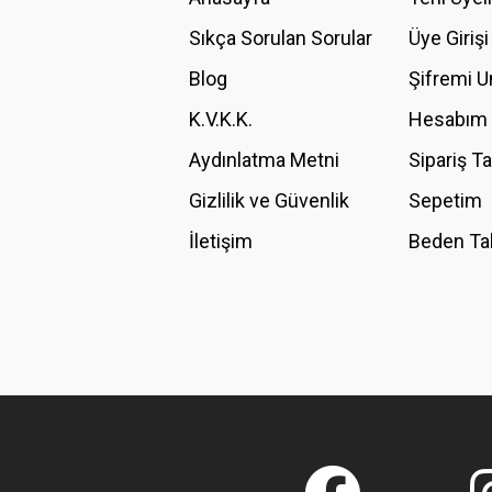
Ürün açıklamasında eksik bilgiler bulunuyor.
Sıkça Sorulan Sorular
Üye Girişi
Ürün bilgilerinde hatalar bulunuyor.
Blog
Şifremi 
Ürün fiyatı diğer sitelerden daha pahalı.
K.V.K.K.
Hesabım
Bu ürüne benzer farklı alternatifler olmalı.
Aydınlatma Metni
Sipariş T
Gizlilik ve Güvenlik
Sepetim
İletişim
Beden Ta