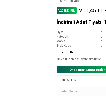
0 - Yorum Yap
211,45 TL 
%20 İNDİRİM
İndirimli Adet Fiyatı:
Fiyat
Kategori
Marka
Stok Kodu
İndirimli Ürün
38,77 TL den başlayan taksitlerle!!
Önce Renk Sonra Beden