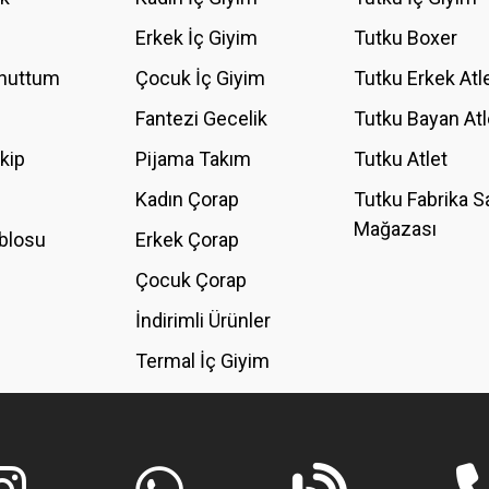
YORUM YAZ
Erkek İç Giyim
Tutku Boxer
Unuttum
Çocuk İç Giyim
Tutku Erkek Atl
Fantezi Gecelik
Tutku Bayan Atl
akip
Pijama Takım
Tutku Atlet
Kadın Çorap
Tutku Fabrika S
Mağazası
blosu
Erkek Çorap
GÖNDER
Çocuk Çorap
İndirimli Ürünler
Termal İç Giyim