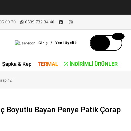
05 09 70
0539 732 34 40
Giriş
/
Yeni Üyelik
Şapka & Kep
TERMAL
İNDIRIMLI ÜRÜNLER
rap 12'li
ç Boyutlu Bayan Penye Patik Çorap