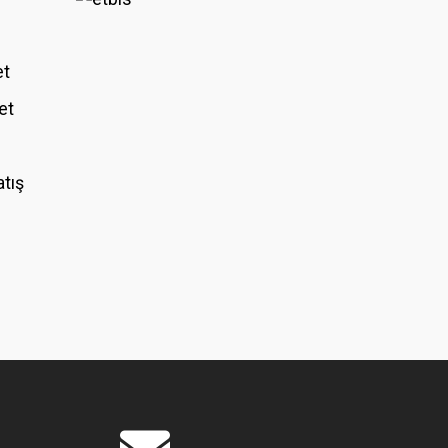
et
et
atış