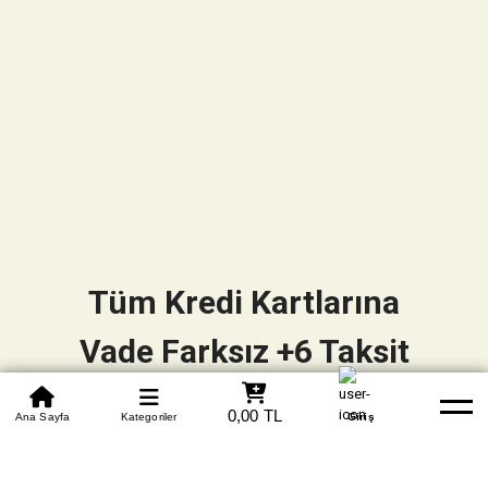
Tüm Kredi Kartlarına
Vade Farksız +6 Taksit
0850 305 09 70
0,00 TL
Beden Tablosu
Ana Sayfa
Kategoriler
Banka Hesapları
Whatsapp
Yardım
Giriş