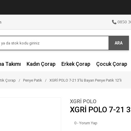
m
0850 3
ARA
ma Takımı
Kadın Çorap
Erkek Çorap
Çocuk Çorap
tik Çorap
Penye Patik
XGRİ POLO 7-21 3'lü Bayan Penye Patik 12'li
XGRİ POLO
XGRİ POLO 7-21 3'
0 - Yorum Yap