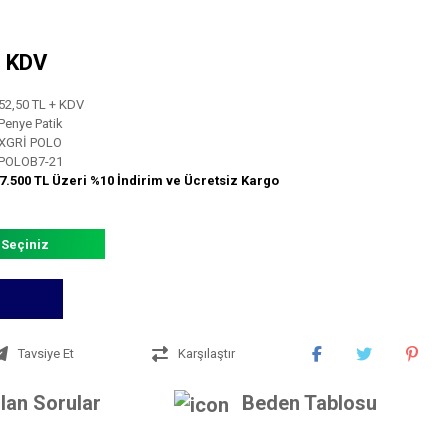
+ KDV
52,50 TL + KDV
Penye Patik
XGRİ POLO
POLOB7-21
7.500 TL Üzeri %10 İndirim ve Ücretsiz Kargo
 Seçiniz
Tavsiye Et
Karşılaştır
lan Sorular
Beden Tablosu