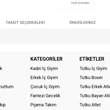
Hızlı Gönderi
TAKSIT SEÇENEKLERI
ÖNERILERINIZ
da yetersiz gördüğünüz noktaları öneri formunu kullanarak tarafımıza iletebilirs
KATEGORİLER
ETİKETLER
Bu ürüne ilk yorumu siz yapın!
ik
Kadın İç Giyim
Tutku İç Giyim
YORUM YAZ
Erkek İç Giyim
Tutku Boxer
Unuttum
Çocuk İç Giyim
Tutku Erkek Atl
Fantezi Gecelik
Tutku Bayan Atl
akip
Pijama Takım
Tutku Atlet