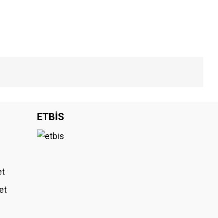
iniz.
ETBİS
et
et