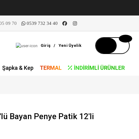
05 09 70
0539 732 34 40
Giriş
/
Yeni Üyelik
Şapka & Kep
TERMAL
İNDIRIMLI ÜRÜNLER
lü Bayan Penye Patik 12'li