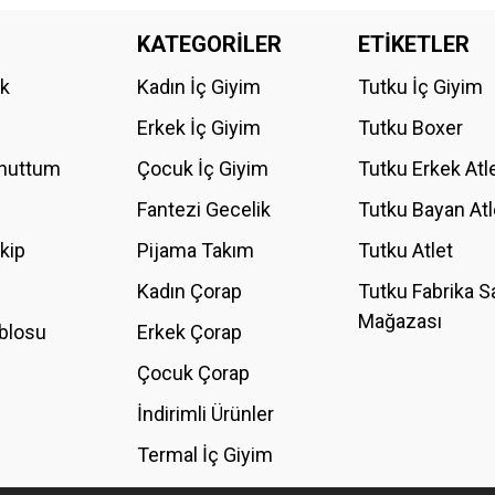
da yetersiz gördüğünüz noktaları öneri formunu kullanarak tarafımıza iletebilirs
KATEGORİLER
ETİKETLER
Bu ürüne ilk yorumu siz yapın!
ik
Kadın İç Giyim
Tutku İç Giyim
YORUM YAZ
Erkek İç Giyim
Tutku Boxer
Unuttum
Çocuk İç Giyim
Tutku Erkek Atl
Fantezi Gecelik
Tutku Bayan Atl
akip
Pijama Takım
Tutku Atlet
Kadın Çorap
Tutku Fabrika S
Mağazası
blosu
Erkek Çorap
GÖNDER
Çocuk Çorap
İndirimli Ürünler
Termal İç Giyim