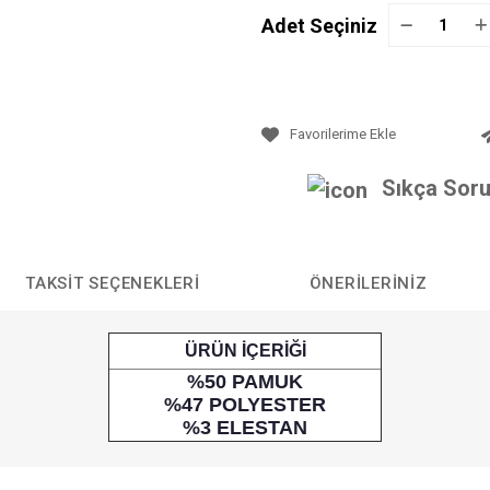
Adet Seçiniz
Sıkça Soru
TAKSIT SEÇENEKLERI
ÖNERILERINIZ
ÜRÜN İÇERİĞİ
%50 PAMUK
%47 POLYESTER
%3 ELESTAN