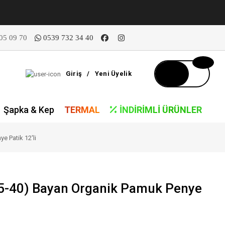
05 09 70
0539 732 34 40
Giriş
/
Yeni Üyelik
Şapka & Kep
TERMAL
İNDIRIMLI ÜRÜNLER
e Patik 12'li
5-40) Bayan Organik Pamuk Penye