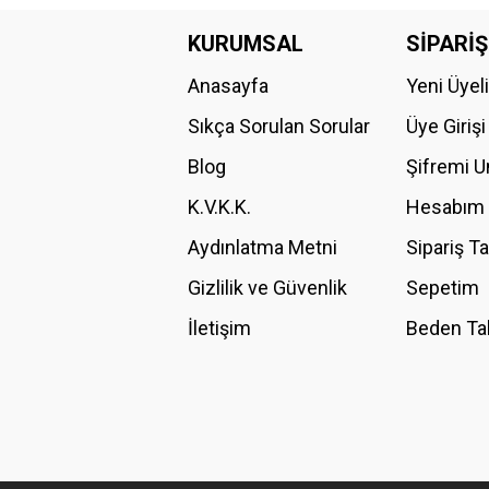
Bu ürünün fiyat bilgisi, resim, ürün açıklamalarında ve diğer konular
Görüş ve önerileriniz için teşekkür ederiz.
KURUMSAL
SİPARİŞ
Anasayfa
Yeni Üyel
Ürün resmi kalitesiz, bozuk veya görüntülenemiyor.
Ürün açıklamasında eksik bilgiler bulunuyor.
Sıkça Sorulan Sorular
Üye Girişi
Ürün bilgilerinde hatalar bulunuyor.
Blog
Şifremi 
Ürün fiyatı diğer sitelerden daha pahalı.
K.V.K.K.
Hesabım
Bu ürüne benzer farklı alternatifler olmalı.
Aydınlatma Metni
Sipariş T
Gizlilik ve Güvenlik
Sepetim
İletişim
Beden Ta