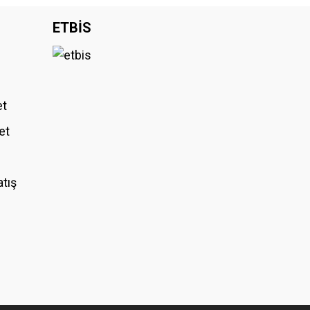
iniz.
ETBİS
et
et
atış