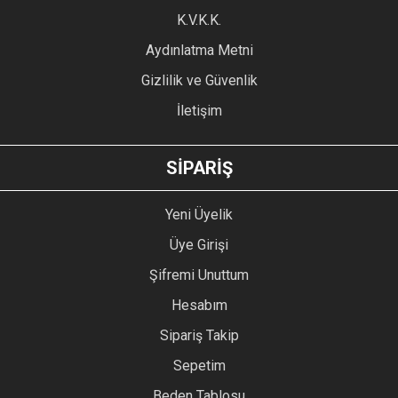
Ürün fiyatı diğer sitelerden daha pahalı.
K.V.K.K.
Bu ürüne benzer farklı alternatifler olmalı.
Aydınlatma Metni
Gizlilik ve Güvenlik
İletişim
GÖNDER
SİPARİŞ
Yeni Üyelik
Üye Girişi
Şifremi Unuttum
Hesabım
Sipariş Takip
Sepetim
Beden Tablosu