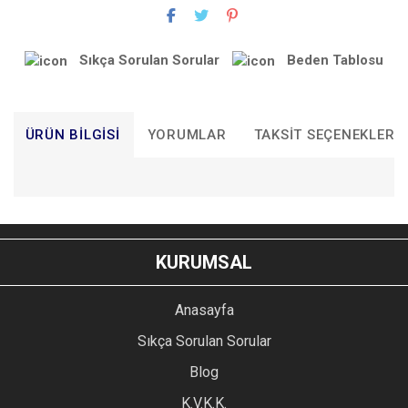
Sıkça Sorulan Sorular
Beden Tablosu
ÜRÜN BILGISI
YORUMLAR
TAKSIT SEÇENEKLERI
Bu ürünün fiyat bilgisi, resim, ürün açıklamalarında ve diğer
konularda yetersiz gördüğünüz noktaları öneri formunu
Bu ürüne ilk yorumu siz yapın!
kullanarak tarafımıza iletebilirsiniz.
KURUMSAL
Görüş ve önerileriniz için teşekkür ederiz.
YORUM YAZ
Anasayfa
Ürün resmi kalitesiz, bozuk veya görüntülenemiyor.
Sıkça Sorulan Sorular
Ürün açıklamasında eksik bilgiler bulunuyor.
Blog
Ürün bilgilerinde hatalar bulunuyor.
Ürün fiyatı diğer sitelerden daha pahalı.
K.V.K.K.