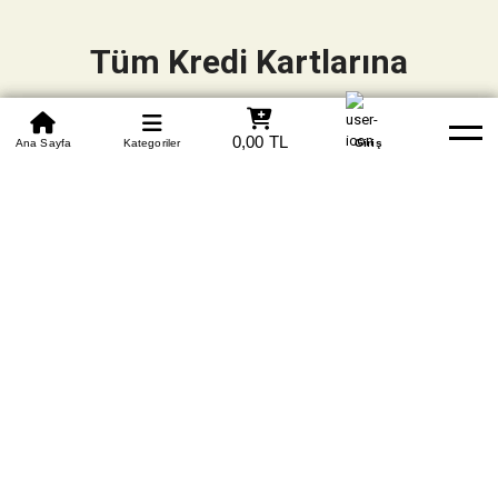
Tüm Kredi Kartlarına
Vade Farksız +6 Taksit
0850 305 09 70
0,00 TL
Beden Tablosu
Ana Sayfa
Kategoriler
Banka Hesapları
Whatsapp
Yardım
Giriş