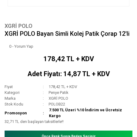
XGRİ POLO
XGRİ POLO Bayan Simli Kolej Patik Çorap 12'li
0 - Yorum Yap
178,42 TL + KDV
Adet Fiyatı: 14,87 TL + KDV
Fiyat
178,42 TL + KDV
Kategori
Penye Patik
Marka
XGRİ POLO
Stok Kodu
POLOB22
7.500 TL Üzeri %10 İndirim ve Ücretsiz
Promosyon
Kargo
32,71 TL den başlayan taksitlerle!!
Önce Renk Sonra Beden Seçiniz