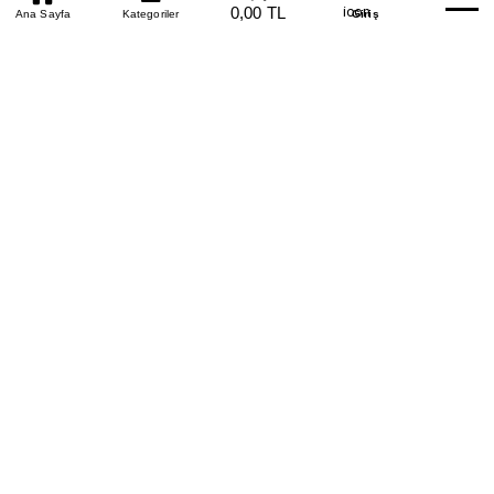
0850 305 09 70
0,00 TL
Beden Tablosu
Ana Sayfa
Kategoriler
Banka Hesapları
Whatsapp
Yardım
Giriş
Tüm Kredi Kartlarına
Vade Farksız +6 Taksit