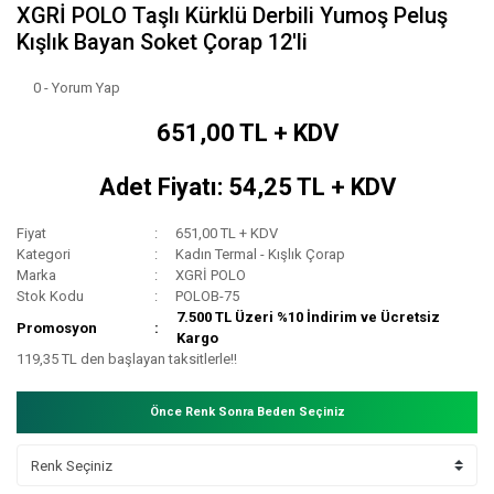
XGRİ POLO Taşlı Kürklü Derbili Yumoş Peluş
Kışlık Bayan Soket Çorap 12'li
0 - Yorum Yap
651,00 TL + KDV
Adet Fiyatı: 54,25 TL + KDV
Fiyat
651,00 TL + KDV
Kategori
Kadın Termal - Kışlık Çorap
Marka
XGRİ POLO
Stok Kodu
POLOB-75
7.500 TL Üzeri %10 İndirim ve Ücretsiz
Promosyon
Kargo
119,35 TL den başlayan taksitlerle!!
Önce Renk Sonra Beden Seçiniz