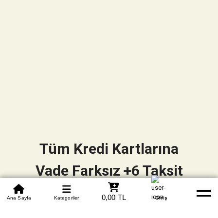
Tüm Kredi Kartlarına
Vade Farksız +6 Taksit
0850 305 09 70
0,00 TL
Beden Tablosu
Ana Sayfa
Kategoriler
Banka Hesapları
Whatsapp
Yardım
Giriş