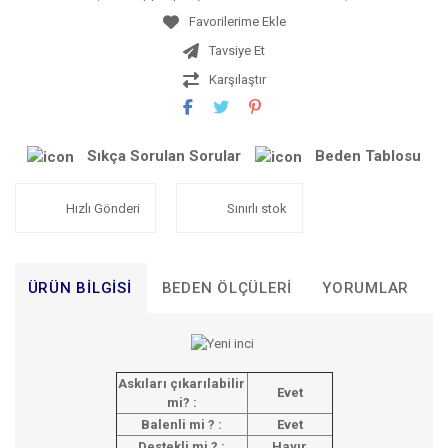
Tavsiye Et
Karşılaştır
Sıkça Sorulan Sorular
Beden Tablosu
Hızlı Gönderi
Sınırlı stok
ÜRÜN BILGISI
BEDEN ÖLÇÜLERI
YORUMLAR
T
Askıları çıkarılabilir
Evet
mi? :
Balenli mi ? :
Evet
Destekli mi ? :
Hayır