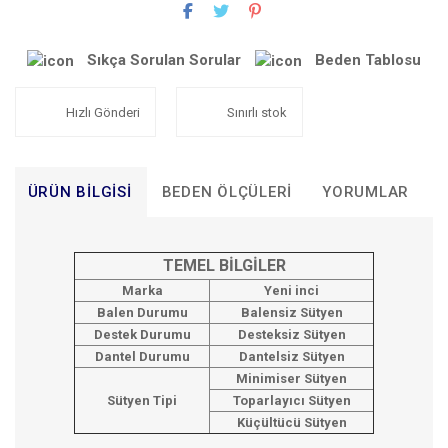
Sıkça Sorulan Sorular
Beden Tablosu
Hızlı Gönderi
Sınırlı stok
ÜRÜN BILGISI
BEDEN ÖLÇÜLERI
YORUMLAR
T
TEMEL BİLGİLER
Marka
Yeni inci
Balen Durumu
Balensiz Sütyen
Destek Durumu
Desteksiz Sütyen
Dantel Durumu
Dantelsiz Sütyen
Minimiser Sütyen
Sütyen Tipi
Toparlayıcı Sütyen
Küçültücü Sütyen