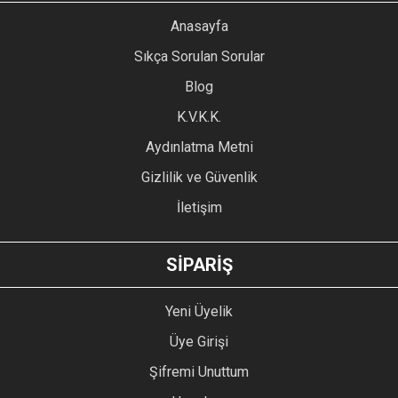
YORUM YAZ
Anasayfa
Ürün resmi kalitesiz, bozuk veya görüntülenemiyor.
Sıkça Sorulan Sorular
Ürün açıklamasında eksik bilgiler bulunuyor.
Blog
Ürün bilgilerinde hatalar bulunuyor.
Ürün fiyatı diğer sitelerden daha pahalı.
K.V.K.K.
Bu ürüne benzer farklı alternatifler olmalı.
Aydınlatma Metni
Gizlilik ve Güvenlik
İletişim
GÖNDER
SİPARİŞ
Yeni Üyelik
Üye Girişi
Şifremi Unuttum