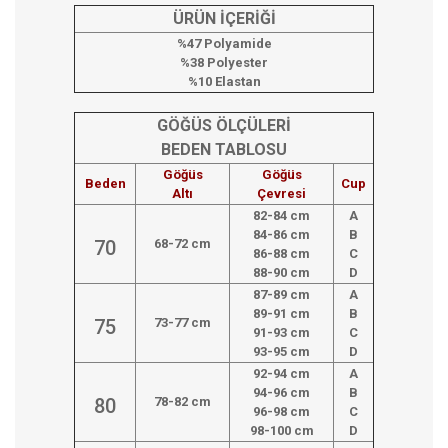
ÜRÜN İÇERİĞİ
%47 Polyamide
%38 Polyester
%10 Elastan
GÖĞÜS ÖLÇÜLERİ
BEDEN TABLOSU
Göğüs
Göğüs
Beden
Cup
Altı
Çevresi
82-84 cm
A
84-86 cm
B
70
68-72 cm
86-88 cm
C
88-90 cm
D
87-89 cm
A
89-91 cm
B
75
73-77 cm
91-93 cm
C
93-95 cm
D
92-94 cm
A
94-96 cm
B
80
78-82 cm
96-98 cm
C
98-100 cm
D