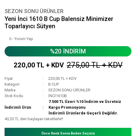
SEZON SONU ÜRÜNLER
Yeni İnci 1610 B Cup Balensiz Minimizer
Toparlayıcı Sütyen
0 - Yorum Yap
%20 İNDİRİM
275,00 TL + KDV
220,00 TL + KDV
Fiyat
220,00 TL + KDV
Kategori
B CUP
Marka
SEZON SONU ÜRÜNLER
Stok Kodu
İNCİ1610B
7.500 TL Üzeri %10 İndirim ve Ücretsiz
İndirimli Ürün
Kargo Promosyonu
İndirimli Ürünlerde Geçerli Değildir.
40,33 TL den başlayan taksitlerle!!
Önce Renk Sonra Beden Seçiniz