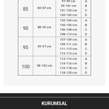
97-99 cm
A
99-101 cm
B
85
83-87 cm
101-103 cm
C
103-105 cm
D
102-104 cm
A
104-106 cm
B
90
88-92 cm
106-108 cm
C
108-110 cm
D
107-109 cm
A
109-111 cm
B
95
93-97 cm
111-113 cm
C
113-115 cm
D
112-114 cm
A
114-116 cm
B
100
98-102 cm
116-118 cm
C
118-120 cm
D
Bu ürünün fiyat bilgisi, resim, ürün açıklamalarında ve diğer
konularda yetersiz gördüğünüz noktaları öneri formunu
Bu ürüne ilk yorumu siz yapın!
kullanarak tarafımıza iletebilirsiniz.
KURUMSAL
Görüş ve önerileriniz için teşekkür ederiz.