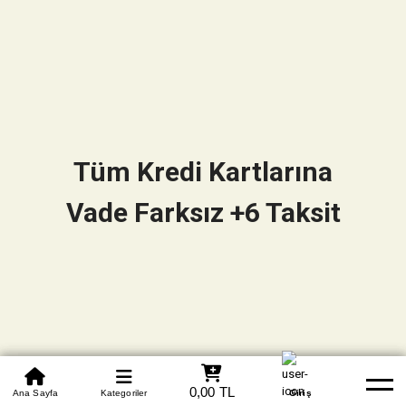
Tüm Kredi Kartlarına
Vade Farksız +6 Taksit
0850 305 09 70
0,00 TL
Beden Tablosu
Ana Sayfa
Kategoriler
Banka Hesapları
Whatsapp
Yardım
Giriş