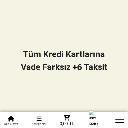
Tüm Kredi Kartlarına
Vade Farksız +6 Taksit
0850 305 09 70
0,00 TL
Beden Tablosu
Ana Sayfa
Kategoriler
Banka Hesapları
Whatsapp
Yardım
Giriş