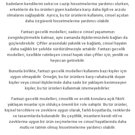
kadınların kendilerini seksi ve cazip hissetmelerine yardımcı olurken,
erkeklerin de bu ürünleri giyen kadınlara karşı daha ilgili ve arzulu
olmalarını sağlayabilir. Ayrıca, bu tür ürünlerin kullanımı, cinsel açıdan
daha özgüvenli hissetmelerine yardımcı olabilir.
Fantazi gecelik modelleri, sadece cinsel yaşamımızı
zenginleştirmekle kalmaz, aynı zamanda ilişkilerimizdeki bağları da
güçlendirebilir. Çiftler arasındaki yakınlık ve bağlantı, cinsel hayatın
daha sağlıklı bir şekilde sürdürülmesiyle artabilir. Fantazi gecelik
modelleri, özellikle rutinleşen cinsel hayatı olan çiftler için, yenilik ve
heyecan getirebilir.
Bununla birlikte, fantazi gecelik modelleri kullanımı bazı kişiler için
uygun olmayabilir. Örneğin, bu tür ürünlere karşı rahatsızlık duyan
kişiler veya cinsel ilişkilerinde daha sade bir yaklaşım benimseyen
kişiler, bu tür ürünleri kullanmak istemeyebilirler.
Fantazi gecelik modelleri, cinsellik ve erotik konulara açık fikirli
yaklaşan insanlar için oldukça önemli bir role sahiptir. Bu tür ürünler,
kişisel tercihlere ve zevklere uygun olarak, farklı boyutlarda, renklerde
ve tasarımlarda bulunabilir. Bu çeşitlilik, insanların kendi stil ve
zevklerine uygun bir ürün seçmelerine ve cinsel hayatlarında daha
mutlu ve tatmin olmuş hissetmelerine yardımcı olabilir.