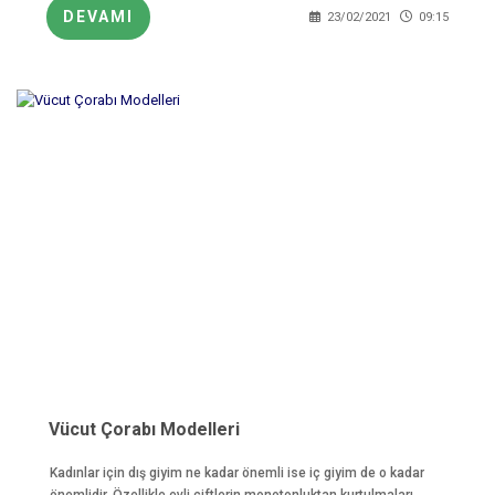
DEVAMI
23/02/2021
09:15
Vücut Çorabı Modelleri
Kadınlar için dış giyim ne kadar önemli ise iç giyim de o kadar
önemlidir. Özellikle evli çiftlerin monotonluktan kurtulmaları