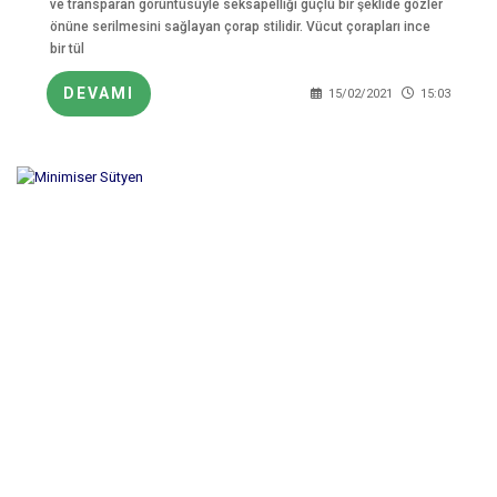
ve transparan görüntüsüyle seksapelliği güçlü bir şeklide gözler
önüne serilmesini sağlayan çorap stilidir. Vücut çorapları ince
bir tül
DEVAMI
15/02/2021
15:03