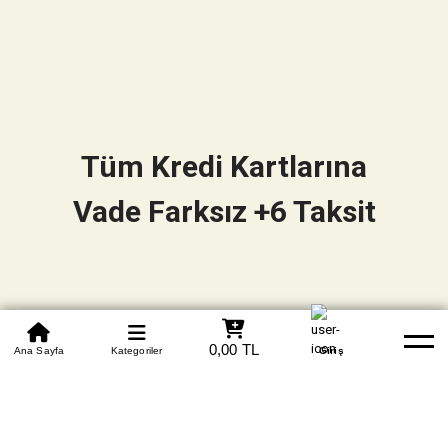
Tüm Kredi Kartlarına
Vade Farksız +6 Taksit
0850 305 09 70
0,00 TL
Beden Tablosu
Ana Sayfa
Kategoriler
Banka Hesapları
Whatsapp
Yardım
Giriş