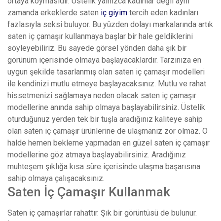
ortaya koymasıdır. Üstelik yalnızca kadınlar değil aynı
zamanda erkeklerde saten
iç giyim
tercih eden kadınları
fazlasıyla seksi buluyor. Bu yüzden dolayı markalarında artık
saten iç çamaşır kullanmaya başlar bir hale geldiklerini
söyleyebiliriz. Bu sayede görsel yönden daha şık bir
görünüm içerisinde olmaya başlayacaklardır. Tarzınıza en
uygun şekilde tasarlanmış olan saten iç çamaşır modelleri
ile kendinizi mutlu etmeye başlayacaksınız. Mutlu ve rahat
hissetmenizi sağlamaya neden olacak saten iç çamaşır
modellerine anında sahip olmaya başlayabilirsiniz. Üstelik
oturduğunuz yerden tek bir tuşla aradığınız kaliteye sahip
olan saten iç çamaşır ürünlerine de ulaşmanız zor olmaz. O
halde hemen bekleme yapmadan en güzel saten iç çamaşır
modellerine göz atmaya başlayabilirsiniz. Aradığınız
muhteşem şıklığa kısa süre içerisinde ulaşma başarısına
sahip olmaya çalışacaksınız.
Saten İç Çamaşır Kullanmak
Saten iç çamaşırlar rahattır. Şık bir görüntüsü de bulunur.