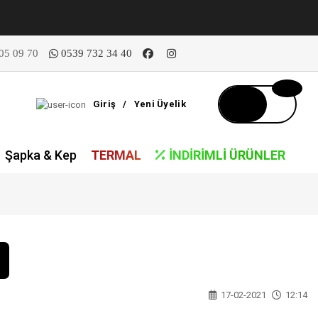
05 09 70
0539 732 34 40
Giriş
/
Yeni Üyelik
Şapka & Kep
TERMAL
İNDIRIMLI ÜRÜNLER
17-02-2021
12:14