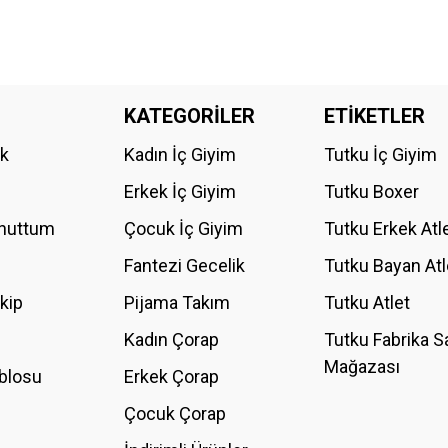
KATEGORİLER
ETİKETLER
ik
Kadın İç Giyim
Tutku İç Giyim
Erkek İç Giyim
Tutku Boxer
Unuttum
Çocuk İç Giyim
Tutku Erkek Atl
Fantezi Gecelik
Tutku Bayan Atl
akip
Pijama Takım
Tutku Atlet
Kadın Çorap
Tutku Fabrika S
Mağazası
blosu
Erkek Çorap
Çocuk Çorap