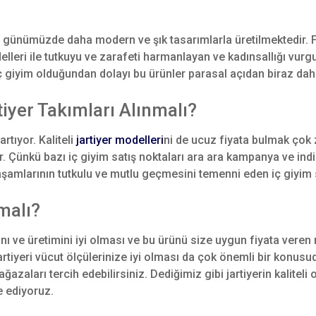
i günümüzde daha modern ve şık tasarımlarla üretilmektedir. F
ri ile tutkuyu ve zarafeti harmanlayan ve kadınsallığı vurgulay
iç giyim olduğundan dolayı bu ürünler parasal açıdan biraz daha
tiyer Takımları Alınmalı?
tıyor. Kaliteli
jartiyer modelleri
ni de ucuz fiyata bulmak çok zo
tur. Çünkü bazı iç giyim satış noktaları ara ara kampanya ve in
 yaşamlarının tutkulu ve mutlu geçmesini temenni eden iç giyim
malı?
nı ve üretimini iyi olması ve bu ürünü size uygun fiyata veren 
rtiyeri vücut ölçülerinize iyi olması da çok önemli bir konusu
azaları tercih edebilirsiniz. Dediğimiz gibi jartiyerin kalitel
ye ediyoruz.