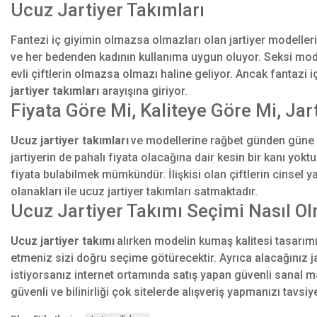
Ucuz Jartiyer Takımları
Fantezi iç giyimin olmazsa olmazları olan jartiyer modeller
ve her bedenden kadının kullanıma uygun oluyor. Seksi modelle
evli çiftlerin olmazsa olmazı haline geliyor. Ancak fantazi 
jartiyer takımları
arayışına giriyor.
Fiyata Göre Mi, Kaliteye Göre Mi, Jar
Ucuz jartiyer takımları
ve modellerine rağbet günden güne ar
jartiyerin de pahalı fiyata olacağına dair kesin bir kanı yok
fiyata bulabilmek mümkündür. İlişkisi olan çiftlerin cinsel
olanakları ile ucuz jartiyer takımları satmaktadır.
Ucuz Jartiyer Takımı Seçimi Nasıl Ol
Ucuz jartiyer takımı
alırken modelin kumaş kalitesi tasarımı
etmeniz sizi doğru seçime götürecektir. Ayrıca alacağınız ja
istiyorsanız internet ortamında satış yapan güvenli sanal mağ
güvenli ve bilinirliği çok sitelerde alışveriş yapmanızı tavsi