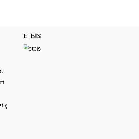
ETBİS
et
et
atış