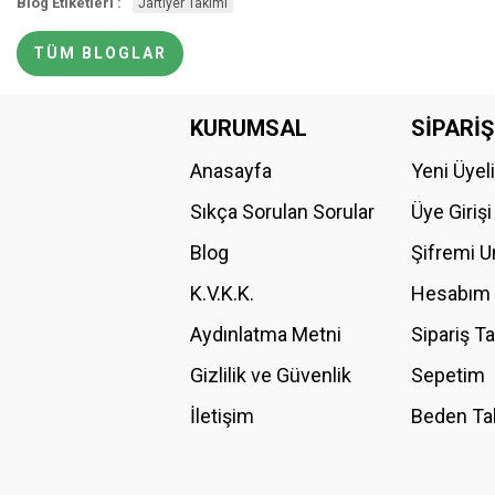
Blog Etiketleri :
Jartiyer Takımı
TÜM BLOGLAR
KURUMSAL
SİPARİŞ
Anasayfa
Yeni Üyel
Sıkça Sorulan Sorular
Üye Girişi
Blog
Şifremi 
K.V.K.K.
Hesabım
Aydınlatma Metni
Sipariş T
Gizlilik ve Güvenlik
Sepetim
İletişim
Beden Ta