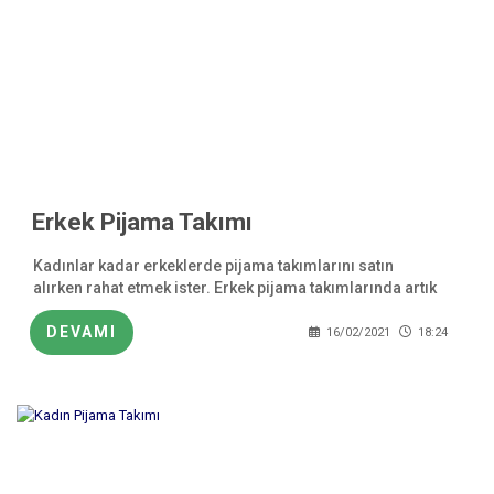
Erkek Pijama Takımı
Kadınlar kadar erkeklerde pijama takımlarını satın
alırken rahat etmek ister. Erkek pijama takımlarında artık
sizlerde aradığınız rahatlığa kavuşma şansına sahip
olabilirsiniz. Şık ve gösterişli
DEVAMI
16/02/2021
18:24