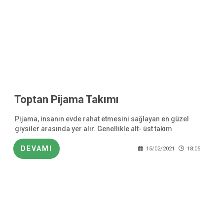
Toptan Pijama Takımı
Pijama, insanın evde rahat etmesini sağlayan en güzel
giysiler arasında yer alır. Genellikle alt- üst takım
şeklinde satılan pijama modelleri, erkek, kadın, lohusa ve
çocuk olarak kategorilere ayrılır
DEVAMI
15/02/2021
18:05