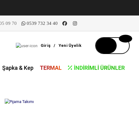
05 09 70
0539 732 34 40
Giriş
/
Yeni Üyelik
Şapka & Kep
TERMAL
İNDIRIMLI ÜRÜNLER