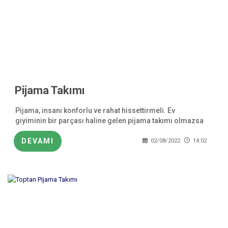
Pijama Takımı
Pijama, insanı konforlu ve rahat hissettirmeli. Ev
giyiminin bir parçası haline gelen pijama takımı olmazsa
olmaz kıyafetlerden bir tanesidir.
DEVAMI
02/08/2022
14:02