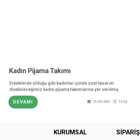
Kadın Pijama Takımı
Erkeklerde olduğu gibi kadınlar içinde özel tasarım
diyebileceğimiz kadın pijama takımlarına yer verilmiş
olduğunu söylemek mümkün. Bu sayede sizlerde
aradığınız tarza sahip olan en güzel pijama
DEVAMI
15/02/2021
14:53
KURUMSAL
SİPARİŞ