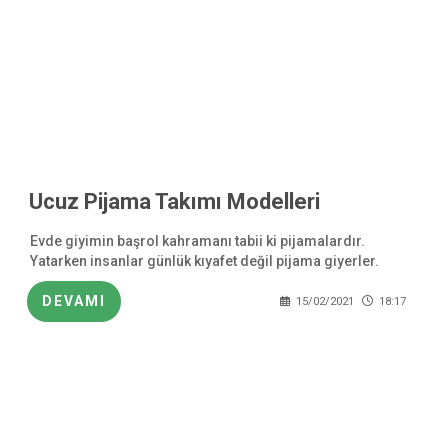
Ucuz Pijama Takımı Modelleri
Evde giyimin başrol kahramanı tabii ki pijamalardır.
Yatarken insanlar günlük kıyafet değil pijama giyerler.
Böylelikle hem yataklara günlük kirin taşınması önlenmiş
olur hem de daha rahat bir uyku
DEVAMI
15/02/2021
18:17