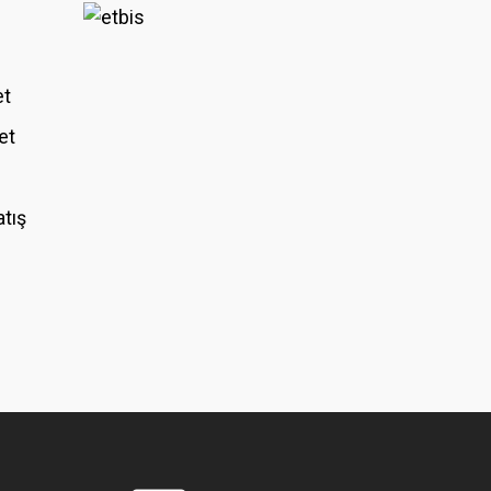
et
et
atış