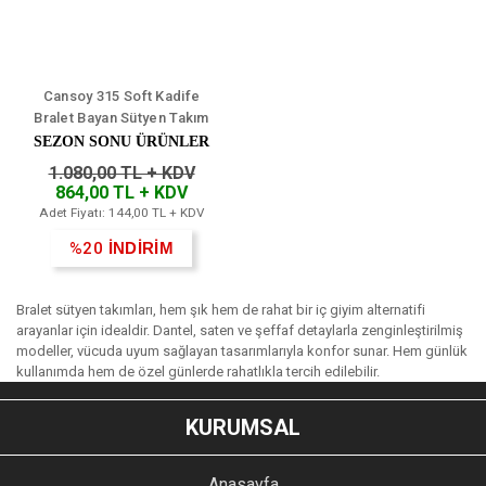
Cansoy 315 Soft Kadife
Bralet Bayan Sütyen Takım
6'lı
SEZON SONU ÜRÜNLER
1.080,00 TL + KDV
864,00 TL + KDV
Adet Fiyatı: 144,00 TL + KDV
%20
İNDİRİM
Bralet sütyen takımları, hem şık hem de rahat bir iç giyim alternatifi
arayanlar için idealdir. Dantel, saten ve şeffaf detaylarla zenginleştirilmiş
modeller, vücuda uyum sağlayan tasarımlarıyla konfor sunar. Hem günlük
kullanımda hem de özel günlerde rahatlıkla tercih edilebilir.
KURUMSAL
Anasayfa