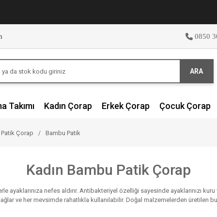
m
0850 3
ARA
ma Takımı
Kadın Çorap
Erkek Çorap
Çocuk Çorap
 Patik Çorap
Bambu Patik
Kadın Bambu Patik Çorap
yaklarınıza nefes aldırır. Antibakteriyel özelliği sayesinde ayaklarınızı kuru ve h
 sağlar ve her mevsimde rahatlıkla kullanılabilir. Doğal malzemelerden üretilen b