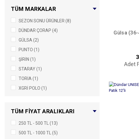
MÜRDÜM (1)
TÜM MARKALAR
NARÇİÇEĞİ (1)
SEZON SONU ÜRÜNLER (8)
PEMBE (1)
DÜNDAR ÇORAP (4)
PUDRA (1)
Gülsa (36-
GÜLSA (2)
SOMON (1)
PUNTO (1)
SÜTLÜ KAHVE (1)
3
ŞİRİN (1)
Adet F
STARAY (1)
TORİA (1)
XGRİ POLO (1)
TÜM FIYAT ARALIKLARI
250 TL - 500 TL (13)
500 TL - 1000 TL (5)