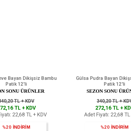
hve Bayan Dikişsiz Bambu
Gülsa Pudra Bayan Diki
Patik 12'li
Patik 12'li
ON SONU ÜRÜNLER
SEZON SONU ÜRÜ
340,20 TL + KDV
340,20 TL + KD
72,16 TL + KDV
272,16 TL + K
iyatı: 22,68 TL + KDV
Adet Fiyatı: 22,68 T
%20
İNDİRİM
%20
İNDİRİM