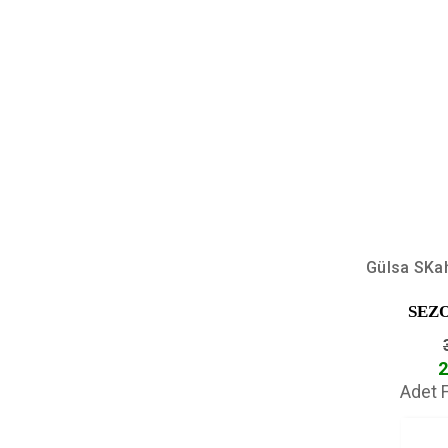
Gülsa SKa
SEZ
2
Adet F