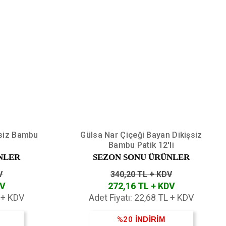
şsiz Bambu
Gülsa Nar Çiçeği Bayan Dikişsiz
Bambu Patik 12'li
NLER
SEZON SONU ÜRÜNLER
V
340,20 TL + KDV
DV
272,16 TL + KDV
L + KDV
Adet Fiyatı: 22,68 TL + KDV
%20
İNDİRİM