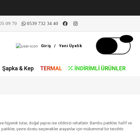
05 09 70
0539 732 34 40
Giriş
/
Yeni Üyelik
Şapka & Kep
TERMAL
İNDIRIMLI ÜRÜNLER
ijyenik tutar, doğal yapısı ise cildinizi rahatlatır. Bambu patikler, hafif ve
u patikler, çevre dostu seçenekler arayanlar için mükemmel bir tercihtir.