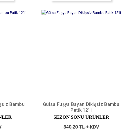
şsiz Bambu
Gülsa Fuşya Bayan Dikişsiz Bambu
Patik 12'li
NLER
SEZON SONU ÜRÜNLER
V
340,20 TL + KDV