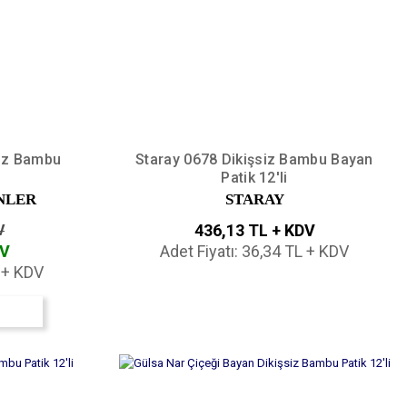
siz Bambu
Staray 0678 Dikişsiz Bambu Bayan
Patik 12'li
NLER
STARAY
436,13 TL + KDV
V
DV
Adet Fiyatı: 36,34 TL + KDV
L + KDV