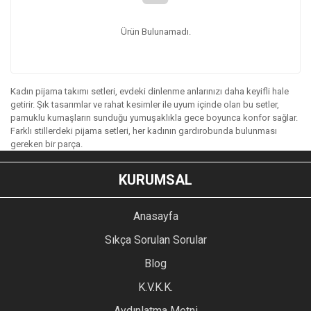
Ürün Bulunamadı.
Kadın pijama takımı setleri, evdeki dinlenme anlarınızı daha keyifli hale
getirir. Şık tasarımlar ve rahat kesimler ile uyum içinde olan bu setler,
pamuklu kumaşların sunduğu yumuşaklıkla gece boyunca konfor sağlar.
Farklı stillerdeki pijama setleri, her kadının gardırobunda bulunması
gereken bir parça.
KURUMSAL
Anasayfa
Sıkça Sorulan Sorular
Blog
K.V.K.K.
Aydınlatma Metni