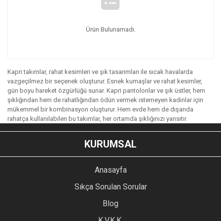
Ürün Bulunamadı.
Kapri takımlar, rahat kesimleri ve şık tasarımları ile sıcak havalarda
vazgeçilmez bir seçenek oluşturur. Esnek kumaşlar ve rahat kesimler,
gün boyu hareket özgürlüğü sunar. Kapri pantolonlar ve şık üstler, hem
şıklığından hem de rahatlığından ödün vermek istemeyen kadınlar için
mükemmel bir kombinasyon oluşturur. Hem evde hem de dışarıda
rahatça kullanılabilen bu takımlar, her ortamda şıklığınızı yansıtır.
KURUMSAL
Anasayfa
Sıkça Sorulan Sorular
Blog
K.V.K.K.