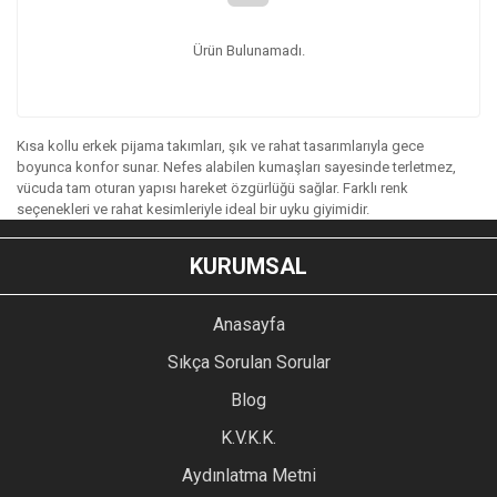
Ürün Bulunamadı.
Kısa kollu erkek pijama takımları, şık ve rahat tasarımlarıyla gece
boyunca konfor sunar. Nefes alabilen kumaşları sayesinde terletmez,
vücuda tam oturan yapısı hareket özgürlüğü sağlar. Farklı renk
seçenekleri ve rahat kesimleriyle ideal bir uyku giyimidir.
KURUMSAL
Anasayfa
Sıkça Sorulan Sorular
Blog
K.V.K.K.
Aydınlatma Metni