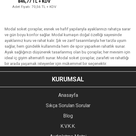
846,77 TL + KDV
Adet Fiyatı: 70,56 TL + KDV
Modal soket çoraplar, esnek ve hafif yapılarıyla ayaklarınızı rahatça sarar
ve gün boyu konfor sağlar. Modal kumaşın doğal özelliği sayesinde
ayaklarınız kuru ve rahat kalır. Şık ve zarif tasarımlarıyla her tarzla uyum
sağlar, hem gündelik kullanımda hem de spor yaparken rahatlık sunar.
Ayak sağlığınızı düşünerek tasarlanmış olan bu çoraplar, her mevsim için
ideal iç giyim alternatifi sunar. Modal soket çoraplar, zarafeti ve rahatlığı
bir arada yaşamak isteyenler için mükemmel bir seçenektir.
KURUMSAL
Anasayfa
Sıkça Sorulan Sorular
Blog
K.V.K.K.