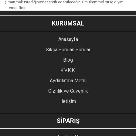
şımartmak istediğinizde tercih edebileceğiniz mükemmel bir iç giyim
alternatifidir.
KURUMSAL
Anasayfa
Sıkça Sorulan Sorular
Blog
K.V.K.K.
Aydınlatma Metni
Gizlilik ve Güvenlik
İletişim
SİPARİŞ