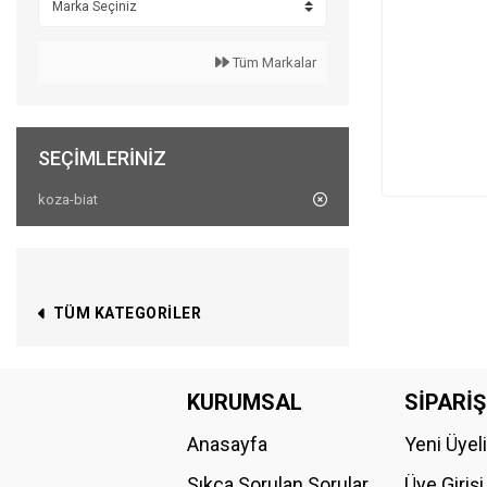
Tüm Markalar
SEÇIMLERINIZ
koza-biat
TÜM KATEGORILER
KURUMSAL
SİPARİŞ
Anasayfa
Yeni Üyel
Sıkça Sorulan Sorular
Üye Girişi