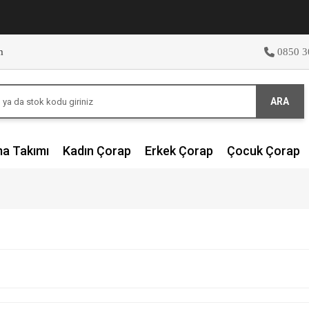
m
0850 3
ARA
ma Takımı
Kadın Çorap
Erkek Çorap
Çocuk Çorap