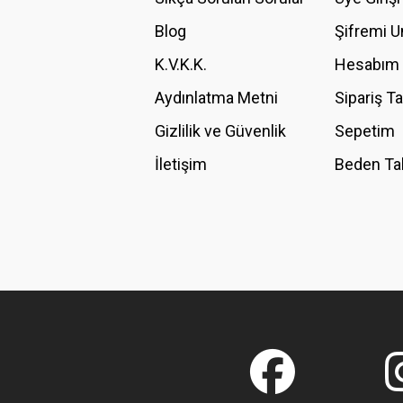
Blog
Şifremi 
K.V.K.K.
Hesabım
Aydınlatma Metni
Sipariş T
Gizlilik ve Güvenlik
Sepetim
İletişim
Beden Ta