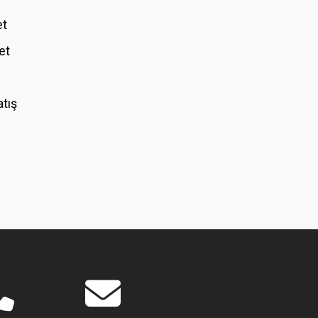
et
et
atış