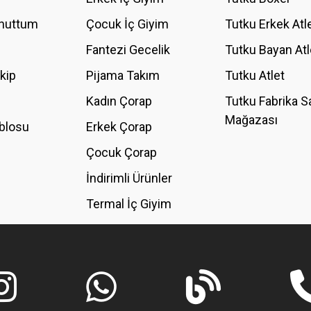
Unuttum
Çocuk İç Giyim
Tutku Erkek Atl
Fantezi Gecelik
Tutku Bayan Atl
akip
Pijama Takım
Tutku Atlet
Kadın Çorap
Tutku Fabrika S
Mağazası
blosu
Erkek Çorap
Çocuk Çorap
İndirimli Ürünler
Termal İç Giyim