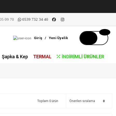
05 09 70
0539 732 34 40
Giriş
/
Yeni Üyelik
Şapka & Kep
TERMAL
İNDIRIMLI ÜRÜNLER
Toplam 0 ürün