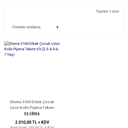
Toplam 1 ürün
Elsima 3160 Erkek Çocuk
Uzun Kollu Pijama Takımı
6'lı (2-3-4-5-6-7 Yaş)
ELSİMA
2.010,00 TL + KDV
Adet Fiyatı: 335,00 TL + KDV