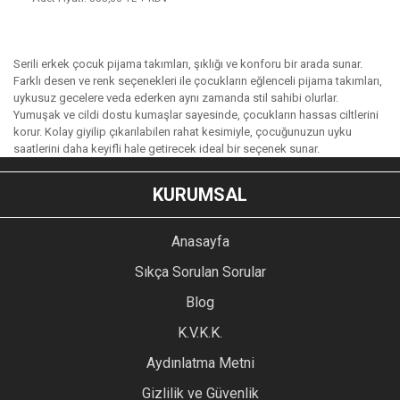
Serili erkek çocuk pijama takımları, şıklığı ve konforu bir arada sunar.
Farklı desen ve renk seçenekleri ile çocukların eğlenceli pijama takımları,
uykusuz gecelere veda ederken aynı zamanda stil sahibi olurlar.
Yumuşak ve cildi dostu kumaşlar sayesinde, çocukların hassas ciltlerini
korur. Kolay giyilip çıkarılabilen rahat kesimiyle, çocuğunuzun uyku
saatlerini daha keyifli hale getirecek ideal bir seçenek sunar.
KURUMSAL
Anasayfa
Sıkça Sorulan Sorular
Blog
K.V.K.K.
Aydınlatma Metni
Gizlilik ve Güvenlik