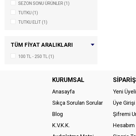
SEZON SONU ÜRÜNLER (1)
TUTKU (1)
TUTKU ELIT (1)
TÜM FIYAT ARALIKLARI
100 TL - 250 TL (1)
KURUMSAL
SİPARİŞ
Anasayfa
Yeni Üyel
Sıkça Sorulan Sorular
Üye Girişi
Blog
Şifremi 
K.V.K.K.
Hesabım