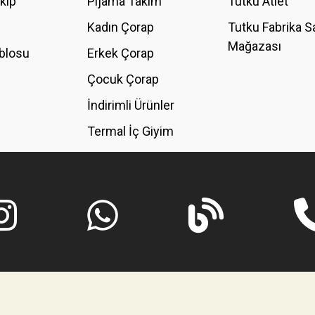
akip
Pijama Takım
Tutku Atlet
Kadın Çorap
Tutku Fabrika S
Mağazası
blosu
Erkek Çorap
Çocuk Çorap
İndirimli Ürünler
Termal İç Giyim