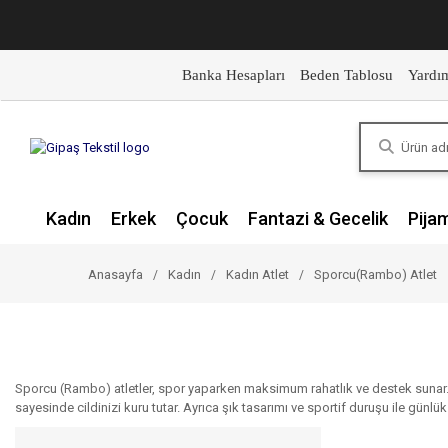
Banka Hesapları
Beden Tablosu
Yardı
Kadın
Erkek
Çocuk
Fantazi & Gecelik
Pija
Anasayfa
Kadın
Kadın Atlet
Sporcu(Rambo) Atlet
Sporcu (Rambo) atletler, spor yaparken maksimum rahatlık ve destek sunar. V
sayesinde cildinizi kuru tutar. Ayrıca şık tasarımı ve sportif duruşu ile günl