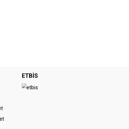
ETBİS
et
et