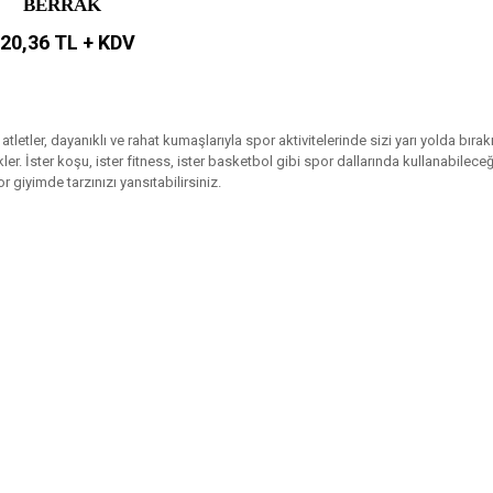
BERRAK
20,36 TL + KDV
letler, dayanıklı ve rahat kumaşlarıyla spor aktivitelerinde sizi yarı yolda bı
ler. İster koşu, ister fitness, ister basketbol gibi spor dallarında kullanabileceği
or giyimde tarzınızı yansıtabilirsiniz.