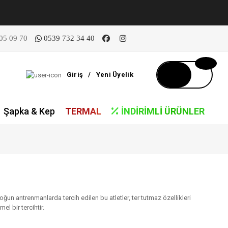
05 09 70
0539 732 34 40
Giriş
/
Yeni Üyelik
Şapka & Kep
TERMAL
İNDIRIMLI ÜRÜNLER
n antrenmanlarda tercih edilen bu atletler, ter tutmaz özellikleri
l bir tercihtir.