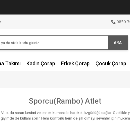
m
0850 3
ARA
ma Takımı
Kadın Çorap
Erkek Çorap
Çocuk Çorap
Sporcu(Rambo) Atlet
ücudu saran kesimi ve esnek kumaşı ile hareket özgürlüğü sağlar. Özellikle yoğu
ük giyimde de kullanılabilir. Hem konforlu hem de şık olmayı sevenler için mükemme