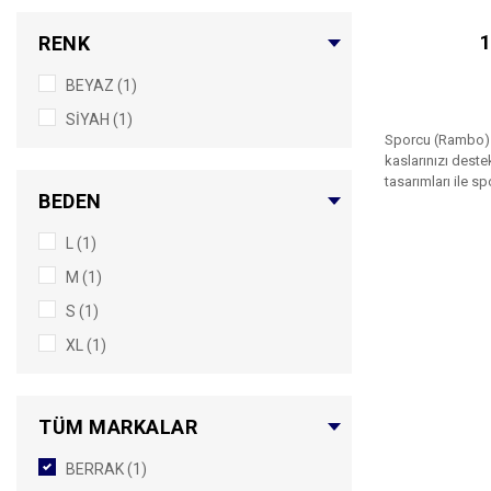
1
RENK
BEYAZ (1)
SİYAH (1)
Sporcu (Rambo) at
kaslarınızı destek
tasarımları ile sp
BEDEN
L (1)
M (1)
S (1)
XL (1)
TÜM MARKALAR
BERRAK (1)