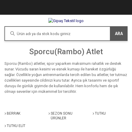
ARA
Sporcu(Rambo) Atlet
Sporcu (Rambo) atletler, spor yaparken maksimum rahatlık ve destek
sunar. Vücudu saran kesimi ve esnek kumaşı ile hareket özgürlüğü
sağlar. Özellikle yoğun antrenmanlarda tercih edilen bu atletler, ter tutmaz
özellikleri sayesinde cildinizi kuru tutar. Ayrıca şık tasarımı ve sportif
duruşu ile günlük giyimde de kullanılabilir. Hem konforlu hem de şık
olmayı sevenler için mükemmel bir tercihtir.
BERRAK
SEZON SONU
TUTKU
ÜRÜNLER
TUTKU ELIT