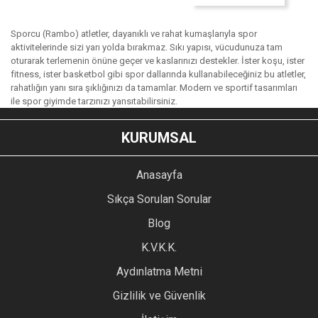
Sporcu (Rambo) atletler, dayanıklı ve rahat kumaşlarıyla spor
aktivitelerinde sizi yarı yolda bırakmaz. Sıkı yapısı, vücudunuza tam
oturarak terlemenin önüne geçer ve kaslarınızı destekler. İster koşu, ister
fitness, ister basketbol gibi spor dallarında kullanabileceğiniz bu atletler,
rahatlığın yanı sıra şıklığınızı da tamamlar. Modern ve sportif tasarımları
ile spor giyimde tarzınızı yansıtabilirsiniz.
KURUMSAL
Anasayfa
Sıkça Sorulan Sorular
Blog
K.V.K.K.
Aydınlatma Metni
Gizlilik ve Güvenlik