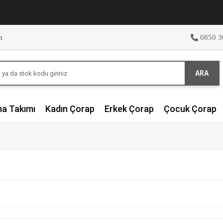
m
0850 3
ARA
ma Takımı
Kadın Çorap
Erkek Çorap
Çocuk Çorap