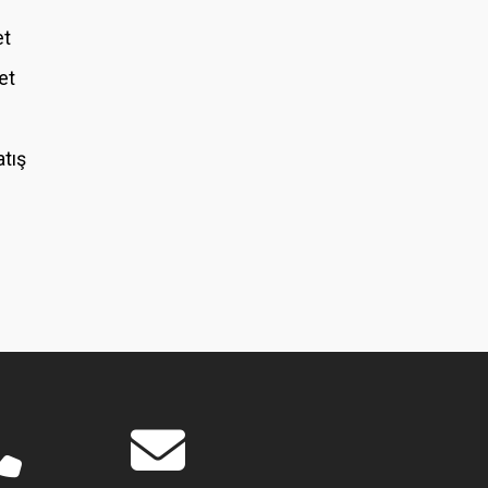
et
et
atış