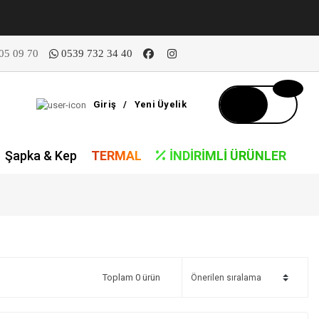
05 09 70
0539 732 34 40
Giriş
/
Yeni Üyelik
Şapka & Kep
TERMAL
İNDIRIMLI ÜRÜNLER
Toplam 0 ürün