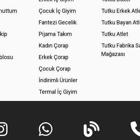
Unuttum
Çocuk İç Giyim
Tutku Erkek Atl
Fantezi Gecelik
Tutku Bayan Atl
akip
Pijama Takım
Tutku Atlet
Kadın Çorap
Tutku Fabrika S
Mağazası
blosu
Erkek Çorap
Çocuk Çorap
İndirimli Ürünler
Termal İç Giyim