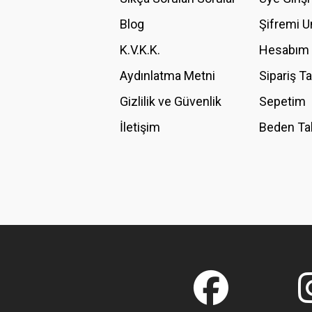
Blog
Şifremi 
K.V.K.K.
Hesabım
Aydınlatma Metni
Sipariş T
Gizlilik ve Güvenlik
Sepetim
İletişim
Beden Ta