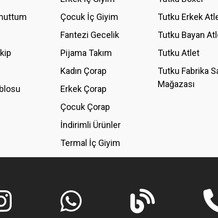
Unuttum
Çocuk İç Giyim
Tutku Erkek Atl
Fantezi Gecelik
Tutku Bayan Atl
akip
Pijama Takım
Tutku Atlet
Kadın Çorap
Tutku Fabrika S
Mağazası
blosu
Erkek Çorap
Çocuk Çorap
İndirimli Ürünler
Termal İç Giyim