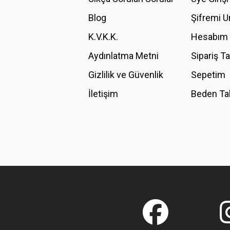
Blog
Şifremi 
K.V.K.K.
Hesabım
Aydınlatma Metni
Sipariş T
Gizlilik ve Güvenlik
Sepetim
İletişim
Beden Ta