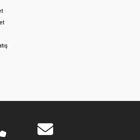
et
et
atış