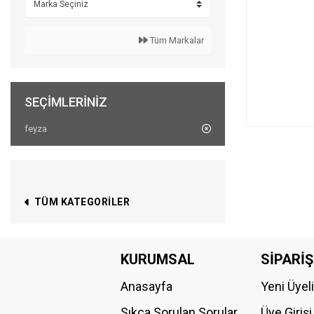
Tüm Markalar
SEÇIMLERINIZ
feyza
TÜM KATEGORILER
KURUMSAL
SİPARİŞ
Anasayfa
Yeni Üyel
Sıkça Sorulan Sorular
Üye Girişi