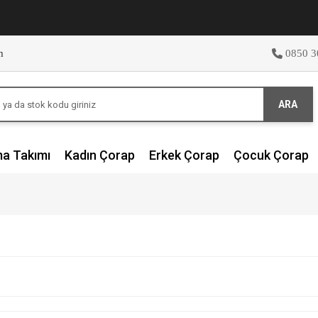
m
0850 3
ARA
ma Takımı
Kadın Çorap
Erkek Çorap
Çocuk Çorap