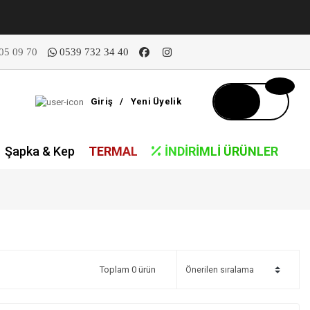
05 09 70
0539 732 34 40
Giriş
/
Yeni Üyelik
Şapka & Kep
TERMAL
İNDIRIMLI ÜRÜNLER
Toplam 0 ürün