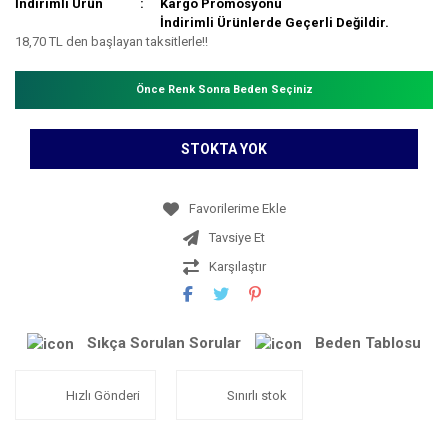
İndirimli Ürün
Kargo Promosyonu
İndirimli Ürünlerde Geçerli Değildir.
18,70 TL den başlayan taksitlerle!!
Önce Renk Sonra Beden Seçiniz
STOKTA YOK
Tavsiye Et
Karşılaştır
Sıkça Sorulan Sorular
Beden Tablosu
Hızlı Gönderi
Sınırlı stok