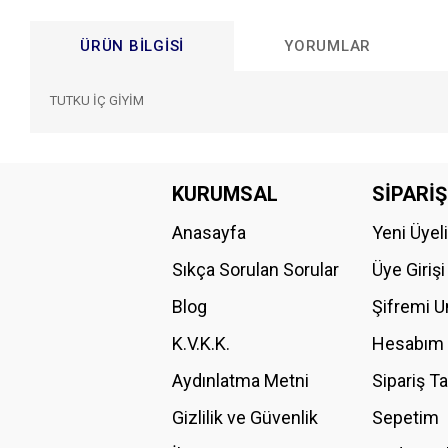
ÜRÜN BILGISI
YORUMLAR
TUTKU İÇ GİYİM
Bu ürünün fiyat bilgisi, resim, ürün açıklamalarında ve diğer konular
Görüş ve önerileriniz için teşekkür ederiz.
KURUMSAL
SİPARİŞ
Anasayfa
Yeni Üyel
Ürün resmi kalitesiz, bozuk veya görüntülenemiyor.
Ürün açıklamasında eksik bilgiler bulunuyor.
Sıkça Sorulan Sorular
Üye Girişi
Ürün bilgilerinde hatalar bulunuyor.
Blog
Şifremi 
Ürün fiyatı diğer sitelerden daha pahalı.
K.V.K.K.
Hesabım
Bu ürüne benzer farklı alternatifler olmalı.
Aydınlatma Metni
Sipariş T
Gizlilik ve Güvenlik
Sepetim