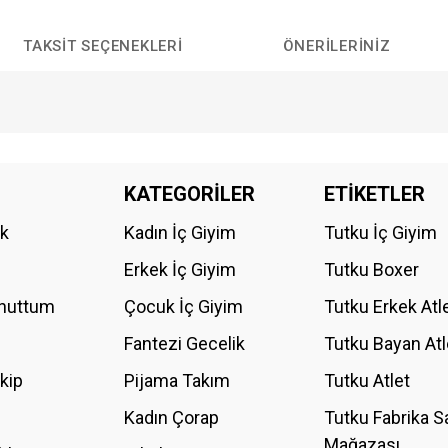
TAKSIT SEÇENEKLERI
ÖNERILERINIZ
da yetersiz gördüğünüz noktaları öneri formunu kullanarak tarafımıza iletebilirs
KATEGORİLER
ETİKETLER
Bu ürüne ilk yorumu siz yapın!
ik
Kadın İç Giyim
Tutku İç Giyim
YORUM YAZ
Erkek İç Giyim
Tutku Boxer
Unuttum
Çocuk İç Giyim
Tutku Erkek Atl
Fantezi Gecelik
Tutku Bayan Atl
akip
Pijama Takım
Tutku Atlet
Kadın Çorap
Tutku Fabrika S
Mağazası