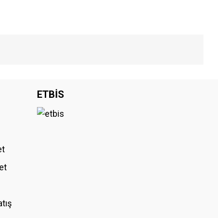
iniz.
ETBİS
et
et
atış