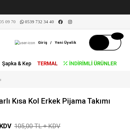
05 09 70
0539 732 34 40
Giriş
/
Yeni Üyelik
Şapka & Kep
TERMAL
İNDIRIMLI ÜRÜNLER
ı
rlı Kısa Kol Erkek Pijama Takımı
 KDV
105,00 TL + KDV