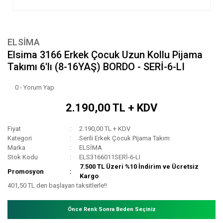
ELSİMA
Elsima 3166 Erkek Çocuk Uzun Kollu Pijama
Takımı 6'lı (8-16YAŞ) BORDO - SERİ-6-LI
0 - Yorum Yap
2.190,00 TL + KDV
Fiyat
2.190,00 TL + KDV
Kategori
Serili Erkek Çocuk Pijama Takım
Marka
ELSİMA
Stok Kodu
ELS3166011SERİ-6-LI
7.500 TL Üzeri %10 İndirim ve Ücretsiz
Promosyon
Kargo
401,50 TL den başlayan taksitlerle!!
Önce Renk Sonra Beden Seçiniz