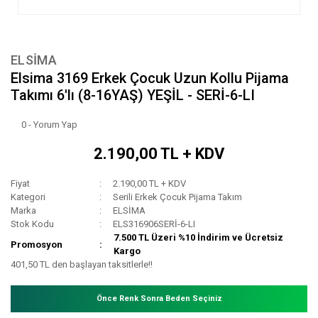
ELSİMA
Elsima 3169 Erkek Çocuk Uzun Kollu Pijama
Takımı 6'lı (8-16YAŞ) YEŞİL - SERİ-6-LI
0 - Yorum Yap
2.190,00 TL + KDV
Fiyat
2.190,00 TL + KDV
Kategori
Serili Erkek Çocuk Pijama Takım
Marka
ELSİMA
Stok Kodu
ELS316906SERİ-6-LI
7.500 TL Üzeri %10 İndirim ve Ücretsiz
Promosyon
Kargo
401,50 TL den başlayan taksitlerle!!
Önce Renk Sonra Beden Seçiniz