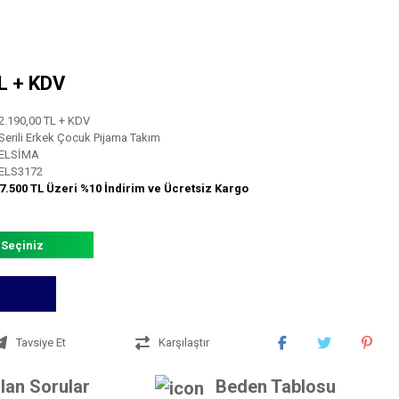
TL + KDV
2.190,00 TL + KDV
Serili Erkek Çocuk Pijama Takım
ELSİMA
ELS3172
7.500 TL Üzeri %10 İndirim ve Ücretsiz Kargo
 Seçiniz
Tavsiye Et
Karşılaştır
lan Sorular
Beden Tablosu