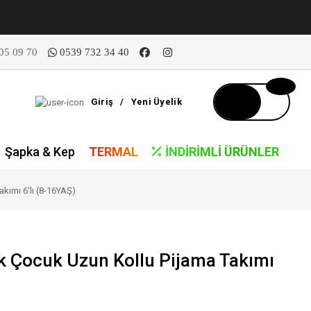
05 09 70
0539 732 34 40
Giriş
/
Yeni Üyelik
Şapka & Kep
TERMAL
İNDIRIMLI ÜRÜNLER
kımı 6'lı (8-16YAŞ)
k Çocuk Uzun Kollu Pijama Takımı