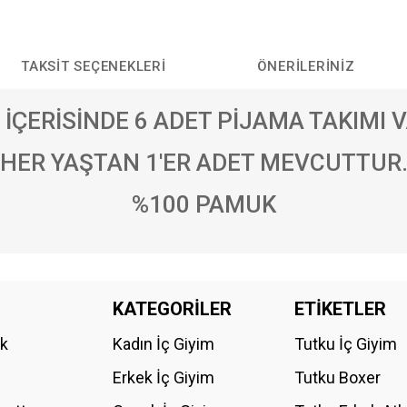
TAKSIT SEÇENEKLERI
ÖNERILERINIZ
 İÇERİSİNDE 6 ADET PİJAMA TAKIMI V
HER YAŞTAN 1'ER ADET MEVCUTTUR
%100 PAMUK
da yetersiz gördüğünüz noktaları öneri formunu kullanarak tarafımıza iletebilirs
KATEGORİLER
ETİKETLER
Bu ürüne ilk yorumu siz yapın!
ik
Kadın İç Giyim
Tutku İç Giyim
YORUM YAZ
Erkek İç Giyim
Tutku Boxer