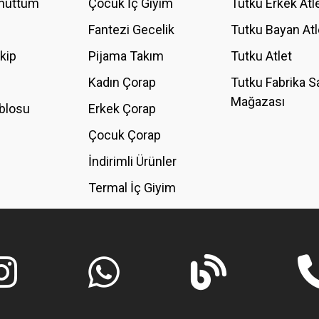
Unuttum
Çocuk İç Giyim
Tutku Erkek Atl
Fantezi Gecelik
Tutku Bayan Atl
akip
Pijama Takım
Tutku Atlet
Kadın Çorap
Tutku Fabrika S
Mağazası
blosu
Erkek Çorap
GÖNDER
Çocuk Çorap
İndirimli Ürünler
Termal İç Giyim