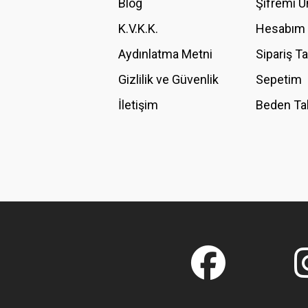
Blog
Şifremi 
Ürün fiyatı diğer sitelerden daha pahalı.
K.V.K.K.
Hesabım
Bu ürüne benzer farklı alternatifler olmalı.
Aydınlatma Metni
Sipariş T
Gizlilik ve Güvenlik
Sepetim
İletişim
Beden Ta