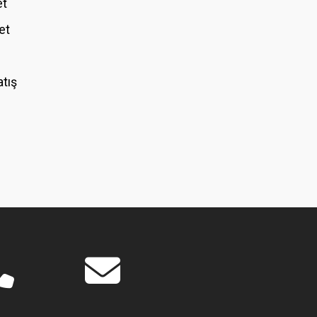
et
et
atış