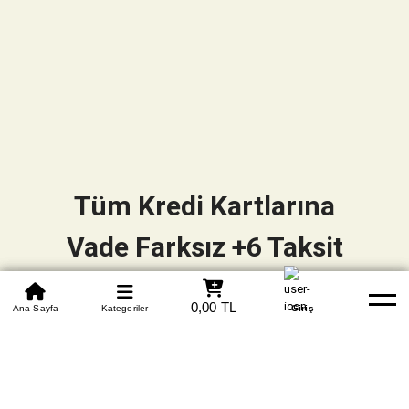
Tüm Kredi Kartlarına
Vade Farksız +6 Taksit
0850 305 09 70
0,00 TL
Beden Tablosu
Ana Sayfa
Kategoriler
Banka Hesapları
Whatsapp
Yardım
Giriş