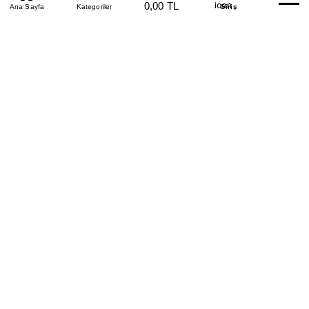
0,00 TL
Beden Tablosu
Ana Sayfa
Kategoriler
Banka Hesapları
Whatsapp
Yardım
Giriş