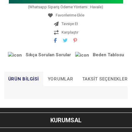
(Whatsapp Sipariş Ödeme Yöntemi : Havale)
Tavsiye Et
Karşılaştır
Sıkça Sorulan Sorular
Beden Tablosu
ÜRÜN BILGISI
YORUMLAR
TAKSIT SEÇENEKLERI
Bu ürünün fiyat bilgisi, resim, ürün açıklamalarında ve diğer
konularda yetersiz gördüğünüz noktaları öneri formunu
Bu ürüne ilk yorumu siz yapın!
kullanarak tarafımıza iletebilirsiniz.
KURUMSAL
Görüş ve önerileriniz için teşekkür ederiz.