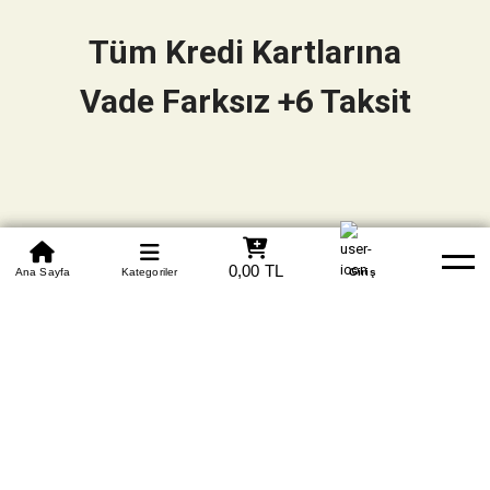
Tüm Kredi Kartlarına
Vade Farksız +6 Taksit
0850 305 09 70
0,00 TL
Beden Tablosu
Ana Sayfa
Kategoriler
Banka Hesapları
Whatsapp
Yardım
Giriş