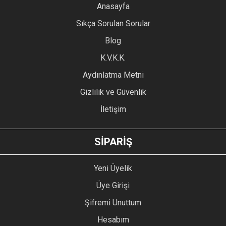
YORUM YAZ
Anasayfa
Ürün resmi kalitesiz, bozuk veya görüntülenemiyor.
Sıkça Sorulan Sorular
Ürün açıklamasında eksik bilgiler bulunuyor.
Blog
Ürün bilgilerinde hatalar bulunuyor.
Ürün fiyatı diğer sitelerden daha pahalı.
K.V.K.K.
Bu ürüne benzer farklı alternatifler olmalı.
Aydınlatma Metni
Gizlilik ve Güvenlik
İletişim
GÖNDER
SİPARİŞ
Yeni Üyelik
Üye Girişi
Şifremi Unuttum
Hesabım