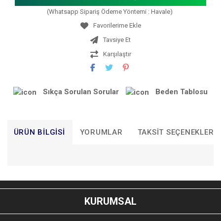
(Whatsapp Sipariş Ödeme Yöntemi : Havale)
Tavsiye Et
Karşılaştır
Sıkça Sorulan Sorular
Beden Tablosu
ÜRÜN BILGISI
YORUMLAR
TAKSIT SEÇENEKLERI
Bu ürünün fiyat bilgisi, resim, ürün açıklamalarında ve diğer
konularda yetersiz gördüğünüz noktaları öneri formunu
Bu ürüne ilk yorumu siz yapın!
kullanarak tarafımıza iletebilirsiniz.
KURUMSAL
Görüş ve önerileriniz için teşekkür ederiz.