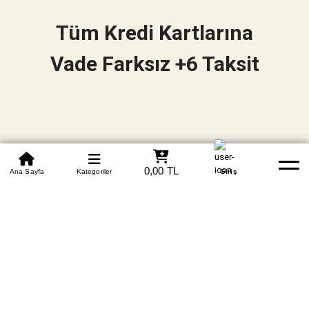
Tüm Kredi Kartlarına
Vade Farksız +6 Taksit
0850 305 09 70
0,00 TL
Beden Tablosu
Ana Sayfa
Kategoriler
Banka Hesapları
Whatsapp
Yardım
Giriş