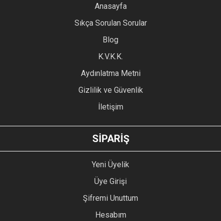
YORUM YAZ
Anasayfa
Ürün resmi kalitesiz, bozuk veya görüntülenemiyor.
Sıkça Sorulan Sorular
Ürün açıklamasında eksik bilgiler bulunuyor.
Blog
Ürün bilgilerinde hatalar bulunuyor.
Ürün fiyatı diğer sitelerden daha pahalı.
K.V.K.K.
Bu ürüne benzer farklı alternatifler olmalı.
Aydınlatma Metni
Gizlilik ve Güvenlik
İletişim
GÖNDER
SİPARİŞ
Yeni Üyelik
Üye Girişi
Şifremi Unuttum
Hesabım