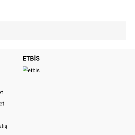
iniz.
ETBİS
et
et
atış