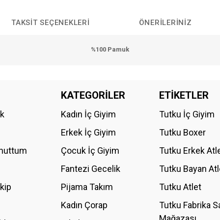
TAKSIT SEÇENEKLERI
ÖNERILERINIZ
%100 Pamuk
da yetersiz gördüğünüz noktaları öneri formunu kullanarak tarafımıza iletebilirs
KATEGORİLER
ETİKETLER
Bu ürüne ilk yorumu siz yapın!
ik
Kadın İç Giyim
Tutku İç Giyim
YORUM YAZ
Erkek İç Giyim
Tutku Boxer
Unuttum
Çocuk İç Giyim
Tutku Erkek Atl
Fantezi Gecelik
Tutku Bayan Atl
akip
Pijama Takım
Tutku Atlet
Kadın Çorap
Tutku Fabrika S
Mağazası