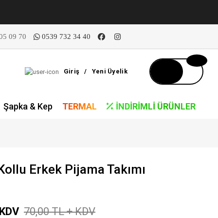
05 09 70
0539 732 34 40
Giriş
/
Yeni Üyelik
Şapka & Kep
TERMAL
İNDIRIMLI ÜRÜNLER
Kollu Erkek Pijama Takımı
 KDV
70,00 TL + KDV