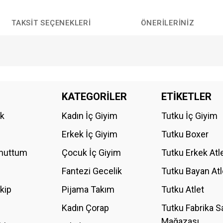
TAKSIT SEÇENEKLERI
ÖNERILERINIZ
da yetersiz gördüğünüz noktaları öneri formunu kullanarak tarafımıza iletebilirs
KATEGORİLER
ETİKETLER
Bu ürüne ilk yorumu siz yapın!
ik
Kadın İç Giyim
Tutku İç Giyim
YORUM YAZ
Erkek İç Giyim
Tutku Boxer
Unuttum
Çocuk İç Giyim
Tutku Erkek Atl
Fantezi Gecelik
Tutku Bayan Atl
akip
Pijama Takım
Tutku Atlet
Kadın Çorap
Tutku Fabrika S
Mağazası