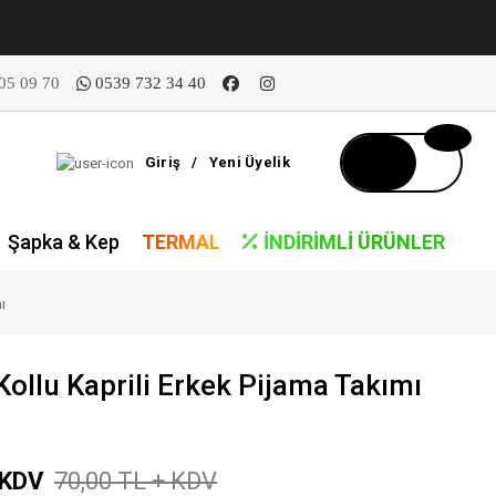
05 09 70
0539 732 34 40
Giriş
/
Yeni Üyelik
Şapka & Kep
TERMAL
İNDIRIMLI ÜRÜNLER
ı
ollu Kaprili Erkek Pijama Takımı
 KDV
70,00 TL + KDV