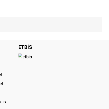
iniz.
ETBİS
et
et
atış