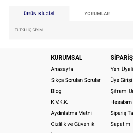
ÜRÜN BILGISI
YORUMLAR
TUTKU İÇ GİYİM
Bu ürünün fiyat bilgisi, resim, ürün açıklamalarında ve diğer konular
Görüş ve önerileriniz için teşekkür ederiz.
KURUMSAL
SİPARİŞ
Anasayfa
Yeni Üyel
Ürün resmi kalitesiz, bozuk veya görüntülenemiyor.
Ürün açıklamasında eksik bilgiler bulunuyor.
Sıkça Sorulan Sorular
Üye Girişi
Ürün bilgilerinde hatalar bulunuyor.
Blog
Şifremi 
Ürün fiyatı diğer sitelerden daha pahalı.
K.V.K.K.
Hesabım
Bu ürüne benzer farklı alternatifler olmalı.
Aydınlatma Metni
Sipariş T
Gizlilik ve Güvenlik
Sepetim