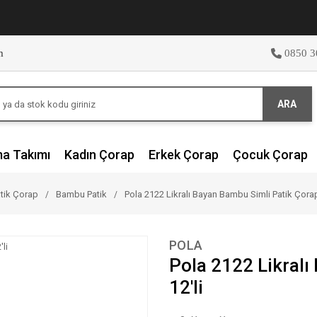
m
0850 3
ARA
ma Takımı
Kadın Çorap
Erkek Çorap
Çocuk Çorap
tik Çorap
Bambu Patik
Pola 2122 Likralı Bayan Bambu Simli Patik Çorap
POLA
Pola 2122 Likralı
12'li