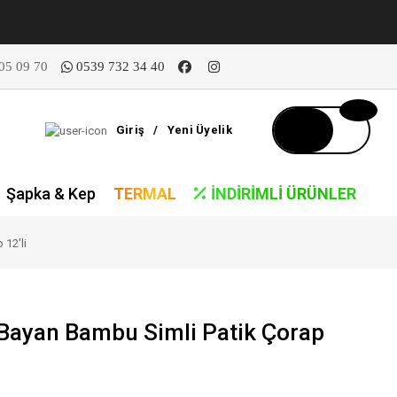
05 09 70
0539 732 34 40
Giriş
/
Yeni Üyelik
Şapka & Kep
TERMAL
İNDIRIMLI ÜRÜNLER
 12'li
 Bayan Bambu Simli Patik Çorap