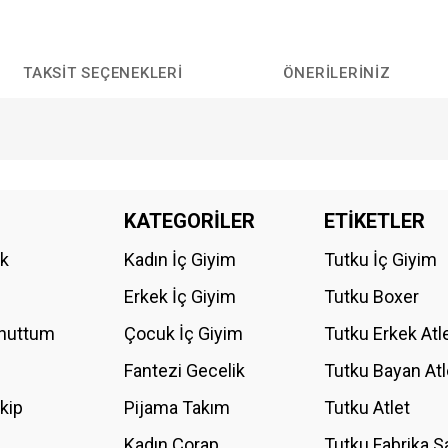
TAKSIT SEÇENEKLERI
ÖNERILERINIZ
da yetersiz gördüğünüz noktaları öneri formunu kullanarak tarafımıza iletebilirs
KATEGORİLER
ETİKETLER
Bu ürüne ilk yorumu siz yapın!
ik
Kadın İç Giyim
Tutku İç Giyim
YORUM YAZ
Erkek İç Giyim
Tutku Boxer
Unuttum
Çocuk İç Giyim
Tutku Erkek Atl
Fantezi Gecelik
Tutku Bayan Atl
akip
Pijama Takım
Tutku Atlet
Kadın Çorap
Tutku Fabrika S