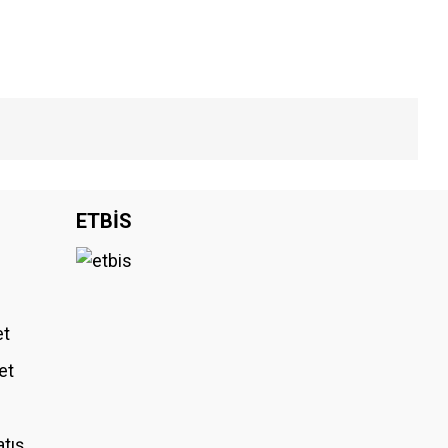
iniz.
ETBİS
et
et
atış